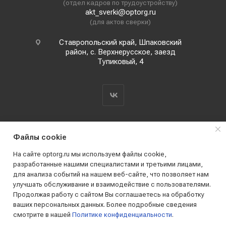
(отдел кадров по трудоустройству)
akt_sverki@optorg.ru
(для актов сверки)
Ставропольский край, Шпаковский
район, с. Верхнерусское, заезд
Тупиковый, 4
Файлы cookie
На сайте optorg.ru мы используем файлы cookie,
разработанные нашими специалистами и третьими лицами,
для анализа событий на нашем веб-сайте, что позволяет нам
2019 - 2026 © АО КПК "Ставропольстройопторг"
улучшать обслуживание и взаимодействие с пользователями.
Все права защищены
Продолжая работу с сайтом Вы соглашаетесь на обработку
ваших персональных данных. Более подробные сведения
смотрите в нашей
Политике конфиденциальности
.