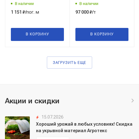
10705-80, группа В, (теор.
В наличии
В наличии
вес)
/пог. м
/т
1 151
₽
97 000
₽
В КОРЗИНУ
В КОРЗИНУ
ЗАГРУЗИТЬ ЕЩЕ
Акции и скидки
15.07.2026
Хороший урожай в любых условиях! Скидка
на укрывной материал Агротекс