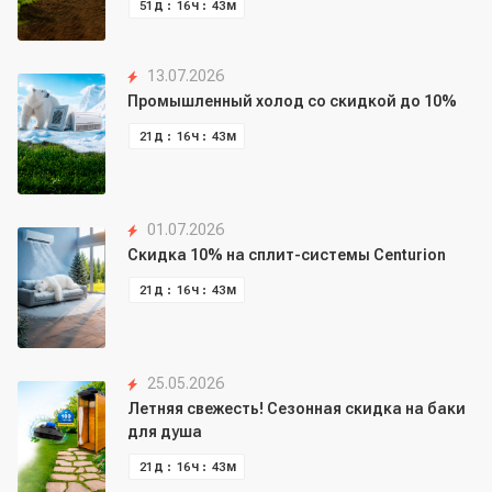
д
ч
м
51
16
43
13.07.2026
Промышленный холод со скидкой до 10%
д
ч
м
21
16
43
01.07.2026
Скидка 10% на сплит-системы Centurion
д
ч
м
21
16
43
25.05.2026
Летняя свежесть! Сезонная скидка на баки
для душа
д
ч
м
21
16
43