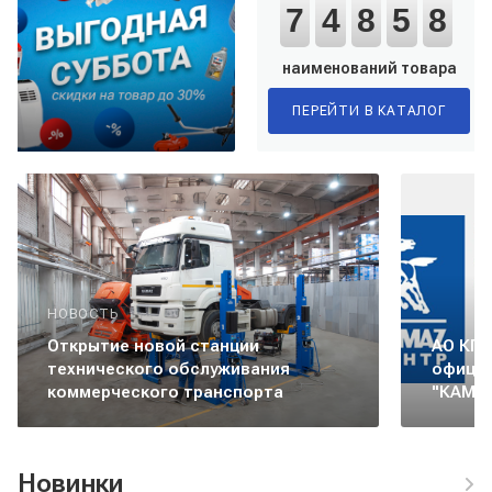
7
4
8
5
8
наименований товара
ПЕРЕЙТИ
В КАТАЛОГ
НОВОСТЬ
Открытие новой станции
АО КПК
технического обслуживания
офици
коммерческого транспорта
"КАМА
Новинки