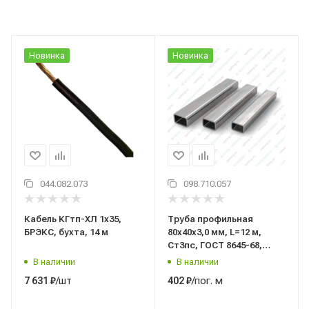
Новинка
Новинка
044.082.073
098.710.057
Кабель КГтп-ХЛ 1x35,
Труба профильная
БРЭКС, бухта, 14 м
80x40x3,0 мм, L=12 м,
Ст3пс, ГОСТ 8645-68,
ГОСТ 13663-86, (теор.
В наличии
В наличии
вес)
/шт
/пог. м
7 631
₽
402
₽