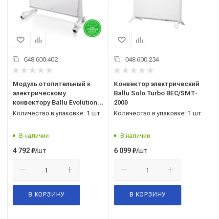
048.600.402
048.600.234
Модуль отопительный к
Конвектор электрический
электрическому
Ballu Solo Turbo BEC/SMT-
конвектору Ballu Evolution
2000
Transformer BEC/EVU-1500
Количество в упаковке: 1 шт
Количество в упаковке: 1 шт
В наличии
В наличии
/шт
/шт
4 792
₽
6 099
₽
В КОРЗИНУ
В КОРЗИНУ