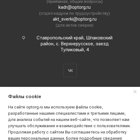
(приёмная, общие вопросы)
kadr@optorg.ru
(отдел кадров по трудоустройству)
akt_sverki@optorg.ru
(для актов сверки)
Ставропольский край, Шпаковский
район, с. Верхнерусское, заезд
Тупиковый, 4
Файлы cookie
На сайте optorg.ru мы используем файлы cookie,
разработанные нашими специалистами и третьими лицами,
для анализа событий на нашем веб-сайте, что позволяет нам
2019 - 2026 © АО КПК "Ставропольстройопторг"
улучшать обслуживание и взаимодействие с пользователями.
Все права защищены
Продолжая работу с сайтом Вы соглашаетесь на обработку
ваших персональных данных. Более подробные сведения