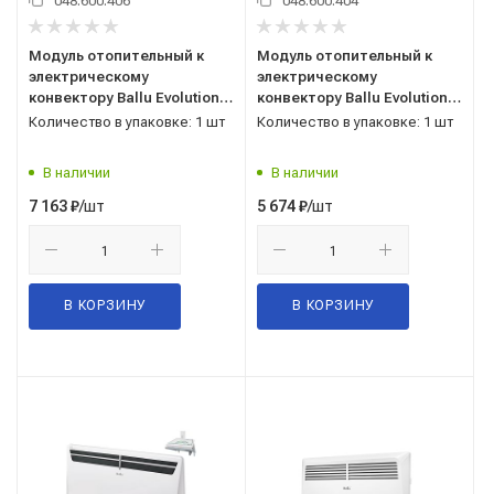
048.600.406
048.600.404
Модуль отопительный к
Модуль отопительный к
электрическому
электрическому
конвектору Ballu Evolution
конвектору Ballu Evolution
Transformer BEC/EVU-2500
Transformer BEC/EVU-2000
Количество в упаковке: 1 шт
Количество в упаковке: 1 шт
В наличии
В наличии
/шт
/шт
7 163
₽
5 674
₽
В КОРЗИНУ
В КОРЗИНУ