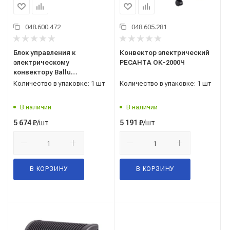
048.600.472
048.605.281
Блок управления к
Конвектор электрический
электрическому
РЕСАНТА ОК-2000Ч
конвектору Ballu
Transformer Digital Inverter
Количество в упаковке: 1 шт
Количество в упаковке: 1 шт
BCT/EVU-4I
В наличии
В наличии
/шт
/шт
5 674
₽
5 191
₽
В КОРЗИНУ
В КОРЗИНУ