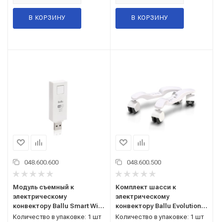
В КОРЗИНУ
В КОРЗИНУ
048.600.600
048.600.500
Модуль съемный к
Комплект шасси к
электрическому
электрическому
конвектору Ballu Smart Wi-
конвектору Ballu Evolution
Fi BEC/WF-01
Transformer BFT/EVUR
Количество в упаковке: 1 шт
Количество в упаковке: 1 шт