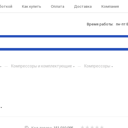
аботкой
Как купить
Оплата
Доставка
Компания
Время работы: пн-пт 8
—
Компрессоры и комплектующие
—
Компрессоры
Код товара:
151.010.095