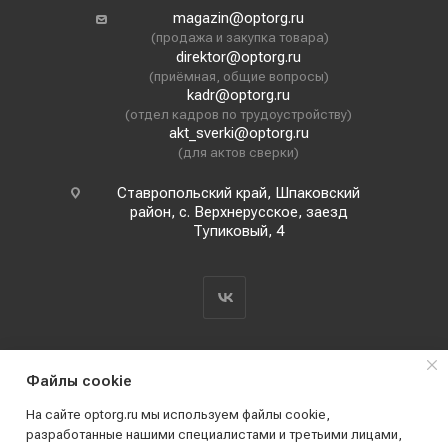
magazin@optorg.ru
(продажа и закупка товара)
direktor@optorg.ru
(приёмная, общие вопросы)
kadr@optorg.ru
(отдел кадров по трудоустройству)
akt_sverki@optorg.ru
(для актов сверки)
Ставропольский край, Шпаковский
район, с. Верхнерусское, заезд
Тупиковый, 4
Файлы cookie
На сайте optorg.ru мы используем файлы cookie,
разработанные нашими специалистами и третьими лицами,