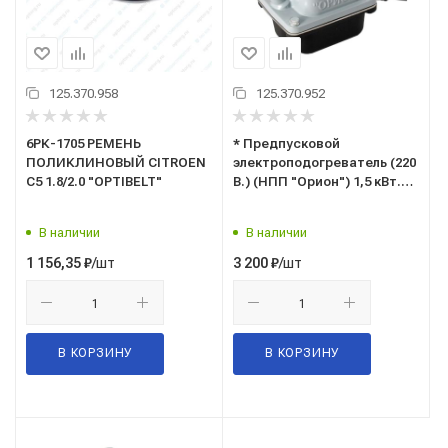
125.370.958
125.370.952
6РК-1705 РЕМЕНЬ
* Предпусковой
ПОЛИКЛИНОВЫЙ CITROEN
электроподогреватель (220
C5 1.8/2.0 "OPTIBELT"
В.) (НПП "Орион") 1,5 кВт.
(см. прим.: Hyundai Solaris /
Хундай Солярис; KIA Rio /
В наличии
В наличии
КИА Рио)
/шт
/шт
1 156,35
₽
3 200
₽
В КОРЗИНУ
В КОРЗИНУ