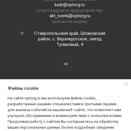
kadr@optorg.ru
(отдел кадров по трудоустройству)
akt_sverki@optorg.ru
(для актов сверки)
Ставропольский край, Шпаковский
район, с. Верхнерусское, заезд
Тупиковый, 4
Файлы cookie
На сайте optorg.ru мы используем файлы cookie,
разработанные нашими специалистами и третьими лицами,
для анализа событий на нашем веб-сайте, что позволяет нам
2019 - 2026 © АО КПК "Ставропольстройопторг"
улучшать обслуживание и взаимодействие с пользователями.
Все права защищены
Продолжая работу с сайтом Вы соглашаетесь на обработку
ваших персональных данных. Более подробные сведения