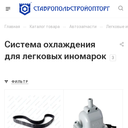
Главная
—
Каталог товара
—
Автозапчасти
—
Легковые 
Система охлаждения
для легковых иномарок
3
ФИЛЬТР