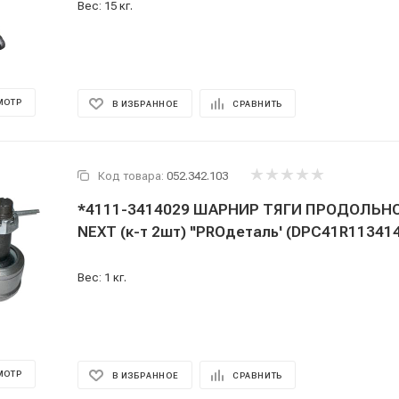
Вес: 15 кг.
МОТР
В ИЗБРАННОЕ
СРАВНИТЬ
Код товара:
052.342.103
*4111-3414029 ШАРНИР ТЯГИ ПРОДОЛЬНО
NEXT (к-т 2шт) ''PROдеталь' (DPС41R11341
Вес: 1 кг.
МОТР
В ИЗБРАННОЕ
СРАВНИТЬ