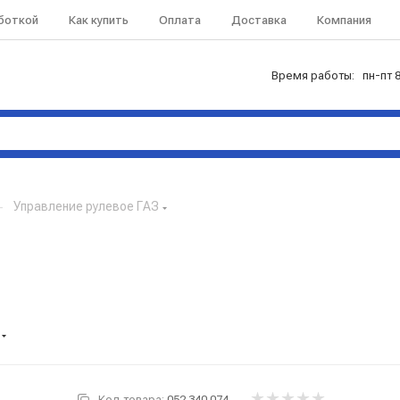
аботкой
Как купить
Оплата
Доставка
Компания
Время работы: пн-пт 8
—
Управление рулевое ГАЗ
Код товара:
052.340.074