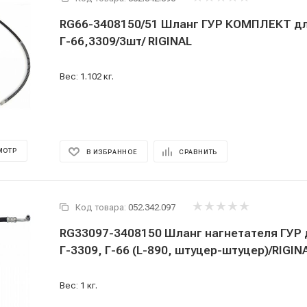
RG66-3408150/51 Шланг ГУР КОМПЛЕКТ дл
Г-66,3309/3шт/ RIGINAL
Вес: 1.102 кг.
МОТР
В ИЗБРАННОЕ
СРАВНИТЬ
Код товара:
052.342.097
RG33097-3408150 Шланг нагнетателя ГУР 
Г-3309, Г-66 (L-890, штуцер-штуцер)/RIGIN
Вес: 1 кг.