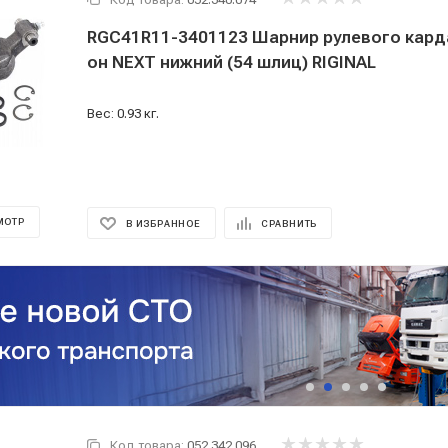
RGC41R11-3401123 Шарнир рулевого карда
он NEXT нижний (54 шлиц) RIGINAL
Вес: 0.93 кг.
МОТР
В ИЗБРАННОЕ
СРАВНИТЬ
Код товара:
052.342.096