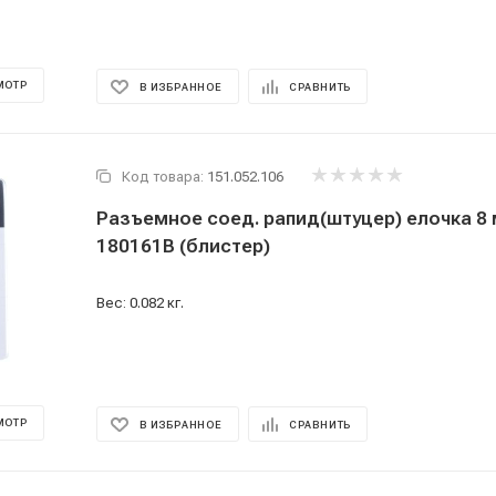
МОТР
В ИЗБРАННОЕ
СРАВНИТЬ
Код товара:
151.052.106
Разъемное соед. рапид(штуцер) елочка 8
180161В (блистер)
Вес: 0.082 кг.
МОТР
В ИЗБРАННОЕ
СРАВНИТЬ