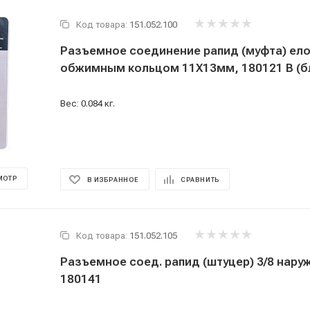
Код товара:
151.052.100
Разъемное соединение рапид (муфта) ело
обжимным кольцом 11Х13мм, 180121 B (б
Вес: 0.084 кг.
МОТР
В ИЗБРАННОЕ
СРАВНИТЬ
Код товара:
151.052.105
Разъемное соед. рапид (штуцер) 3/8 наружная резьба
180141