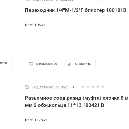
Переходник 1/4"М-1/2"F блистер 180181В
Вес: 0.05 кг.
МОТР
В ИЗБРАННОЕ
СРАВНИТЬ
Код товара:
151.052.110
Разьемное соед.рапид (муфта) елочка 8 мм
мм 2 обж.кольца 11*13 180421 В
Вес: 0.173 кг.