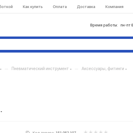
аботкой
Как купить
Оплата
Доставка
Компания
Время работы: пн-пт 8
—
Пневматический инструмент
—
Аксессуары, фитинги
Код товара:
151.052.107