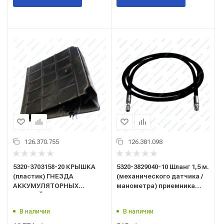
126.370.755
126.381.098
5320-3703158-20 КРЫШКА
5320-3829040-10 Шланг 1,5 м.
(пластик) ГНЕЗДА
(механического датчика /
АККУМУЛЯТОРНЫХ
манометра) приемника
БАТАРЕЙ (АКБ) ПАО КАМАЗ
указателя давления масла,
бронь (1,5 м.) (замена 5320-
В наличии
В наличии
3810000)