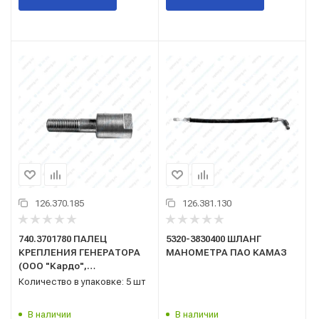
126.370.185
126.381.130
740.3701780 ПАЛЕЦ
5320-3830400 ШЛАНГ
КРЕПЛЕНИЯ ГЕНЕРАТОРА
МАНОМЕТРА ПАО КАМАЗ
(ООО "Кардо",
г.Набережные Челны)
Количество в упаковке: 5 шт
В наличии
В наличии