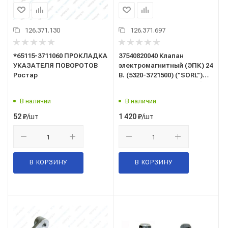
126.371.130
126.371.697
*65115-3711060 ПРОКЛАДКА
37540820040 Клапан
УКАЗАТЕЛЯ ПОВОРОТОВ
электромагнитный (ЭПК) 24
Ростар
В. (5320-3721500) ("SORL")
электропневматический
В наличии
В наличии
/шт
/шт
52
₽
1 420
₽
В КОРЗИНУ
В КОРЗИНУ