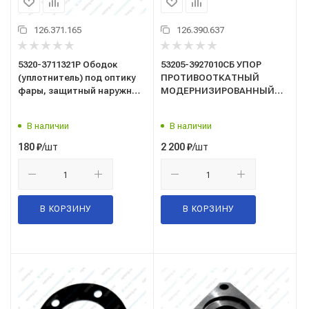
126.371.165
126.390.637
5320-3711321Р Ободок
53205-3927010СБ УПОР
(уплотнитель) под оптику
ПРОТИВООТКАТНЫЙ
фары, защитный наружный
МОДЕРНИЗИРОВАННЫЙ
("БРТ" Балаково)
Ростар
резиновый, для ФГ-140
В наличии
В наличии
/шт
/шт
180
₽
2 200
₽
В КОРЗИНУ
В КОРЗИНУ