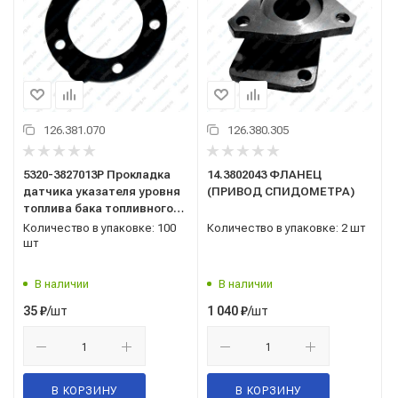
126.381.070
126.380.305
5320-3827013Р Прокладка
14.3802043 ФЛАНЕЦ
датчика указателя уровня
(ПРИВОД СПИДОМЕТРА)
топлива бака топливного
("БРТ" Балаково) фланца
Количество в упаковке: 100
Количество в упаковке: 2 шт
приемной трубы
шт
топливозаборника
В наличии
В наличии
/шт
/шт
35
₽
1 040
₽
В КОРЗИНУ
В КОРЗИНУ