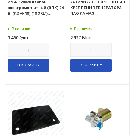
37540820030 Клапан
740.3701770-10 КРОНШТЕЙН
электромагнитный (ЭПК) 24
КРЕПЛЕНИЯ ГЕНЕРАТОРА
В. (КЭМ-10) ("SORL")
ПАО КАМАЗ
электропневматический
В наличии
В наличии
/шт
/шт
1 460
₽
2 827
₽
В КОРЗИНУ
В КОРЗИНУ