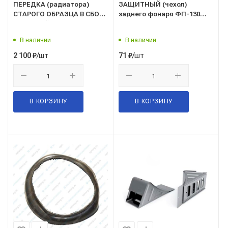
ПЕРЕДКА (радиатора)
ЗАЩИТНЫЙ (чехол)
СТАРОГО ОБРАЗЦА В СБОРЕ
заднего фонаря ФП-130
(на конвейер КАМАЗ)
(ИЗОЛЯТОР ШТЕКЕРА)
«Автотехник»
Ростар
В наличии
В наличии
/шт
/шт
2 100
₽
71
₽
В КОРЗИНУ
В КОРЗИНУ