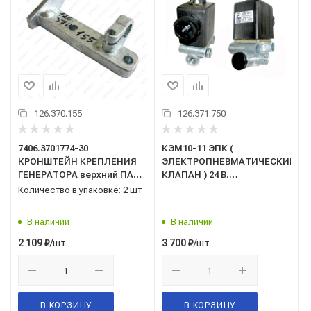
126.370.155
126.371.750
7406.3701774-30
КЭМ10-11 ЭПК (
КРОНШТЕЙН КРЕПЛЕНИЯ
ЭЛЕКТРОПНЕВМАТИЧЕСКИЙ
ГЕНЕРАТОРА верхний ПАО
КЛАПАН ) 24 В.
КАМАЗ
(байонетный разъем) (ООО
Количество в упаковке: 2 шт
"Объединение Родина",
г.Йошкар-Ола)
В наличии
В наличии
/шт
/шт
2 109
₽
3 700
₽
В КОРЗИНУ
В КОРЗИНУ