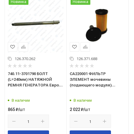
Новинка
Новинка
126.370.262
126.371.688
740.11-3701790 БОЛТ
СА220001 ФИЛЬТР
(L=240мм) НАТЯЖНОЙ
ЭЛЕМЕНТ мочевины
РЕМНЯ ГЕНЕРАТОРА Евро1
(подающего модуля)
(ООО НПО "Механика")
AdBlue КАМАЗ-54901
В наличии
В наличии
/шт
/шт
865
₽
2 022
₽