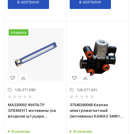
В КОРЗИНУ
В КОРЗИНУ
Новинка
126.371.690
126.371.691
MA220002 ФИЛЬТР
37540260060 Клапан
ЭЛЕМЕНТ мочевины (на
электромагнитный
входном штуцере
(мочевины) КАМАЗ 54901
подающего модуля) AdBlue
("SORL") AdBlue
КАМАЗ-54901
В наличии
В наличии