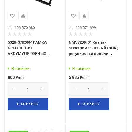
126.370.680
126.371.699
5320-3703084 РАМКА
NMV7200-01 Клапан
КРЕПЛЕНИЯ
электромагнитный (ЭПК)
АККУМУЛЯТОРНЫХ
регулировки подачи
БАТАРЕЙ (АКБ) ПАО КАМАЗ
топлива
(электропневматический)
В наличии
В наличии
КАМАЗ-54901 "Spaico"
/шт
/шт
800
₽
5 935
₽
В КОРЗИНУ
В КОРЗИНУ