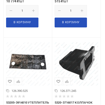
/шт
/шт
10 774
₽
515
₽
В КОРЗИНУ
В КОРЗИНУ
126.390.525
126.371.245
53205-3914010 УТЕПЛИТЕЛЬ
5320-3716017 КОЛПАЧОК