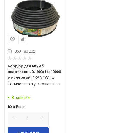
053.180.202
Бордюр для клумб
пластиковый, 100x16x10000
мм, черный, "KANTA",
Standartpark, арт. 82552-Ч
Количество в упаковке: 1 шт
В наличии
/шт
685
₽