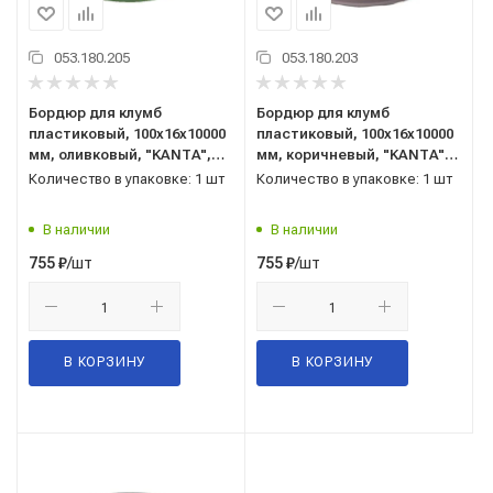
053.180.205
053.180.203
Бордюр для клумб
Бордюр для клумб
пластиковый, 100x16x10000
пластиковый, 100x16x10000
мм, оливковый, "KANTA",
мм, коричневый, "KANTA",
Standartpark, арт. 82552-Ол
Standartpark, арт. 82552-К
Количество в упаковке: 1 шт
Количество в упаковке: 1 шт
В наличии
В наличии
/шт
/шт
755
₽
755
₽
В КОРЗИНУ
В КОРЗИНУ