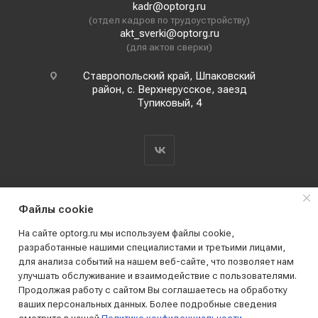
kadr@optorg.ru
(отдел кадров по трудоустройству)
akt_sverki@optorg.ru
(для актов сверки)
Ставропольский край, Шпаковский
район, с. Верхнерусское, заезд
Тупиковый, 4
Файлы cookie
На сайте optorg.ru мы используем файлы cookie,
разработанные нашими специалистами и третьими лицами,
для анализа событий на нашем веб-сайте, что позволяет нам
2019 - 2026 © АО КПК "Ставропольстройопторг"
улучшать обслуживание и взаимодействие с пользователями.
Все права защищены
Продолжая работу с сайтом Вы соглашаетесь на обработку
ваших персональных данных. Более подробные сведения