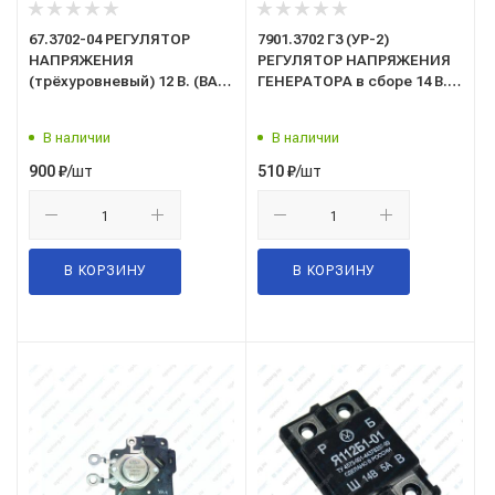
67.3702-04 РЕГУЛЯТОР
7901.3702 Г3 (УР-2)
НАПРЯЖЕНИЯ
РЕГУЛЯТОР НАПРЯЖЕНИЯ
(трёхуровневый) 12 В. (ВАЗ,
ГЕНЕРАТОРА в сборе 14 В.
ГАЗ с генер. серии
(генераторы серии
51хх.3771)
96....3701)
В наличии
В наличии
/шт
/шт
900
₽
510
₽
В КОРЗИНУ
В КОРЗИНУ