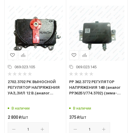
069.023.105
069.023.145
2702.3702 РК ВЫНОСНОЙ
РР 362.3772 РЕГУЛЯТОР
РЕГУЛЯТОР НАПРЯЖЕНИЯ
НАПРЯЖЕНИЯ 14В (аналог
УАЗ,ЗИЛ 12 В.(аналог
РР362Б1/774.3702) (зима-
67.3702)
лето) МТЗ
В наличии
В наличии
/шт
/шт
2 800
₽
375
₽