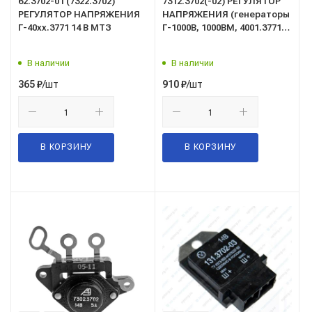
62.3702-01 (7322.3702)
7312.3702(-02) РЕГУЛЯТОР
РЕГУЛЯТОР НАПРЯЖЕНИЯ
НАПРЯЖЕНИЯ (генераторы
Г-40хх.3771 14 В МТЗ
Г-1000В, 1000ВМ, 4001.3771,
99...3701) 28 В. (взамен
7412.3702)
В наличии
В наличии
/шт
/шт
365
₽
910
₽
В КОРЗИНУ
В КОРЗИНУ