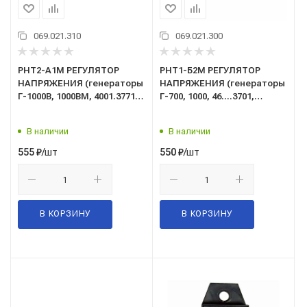
069.021.310
069.021.300
РНТ2-А1М РЕГУЛЯТОР
РНТ1-Б2М РЕГУЛЯТОР
НАПРЯЖЕНИЯ (генераторы
НАПРЯЖЕНИЯ (генераторы
Г-1000В, 1000ВМ, 4001.3771,
Г-700, 1000, 46....3701,
99...3701) 28 В "АТЭП"
96....3701) 14 В "АТЭП"
(взамен 7312.3702,
(взамен 7302.3702)
В наличии
В наличии
7402.3702)
/шт
/шт
555
₽
550
₽
В КОРЗИНУ
В КОРЗИНУ