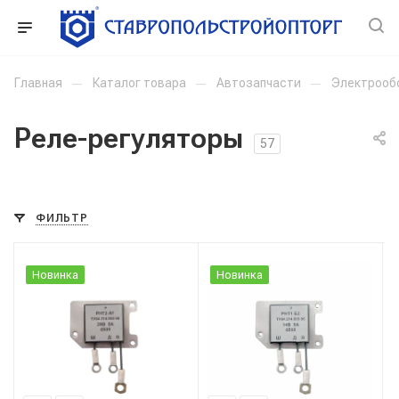
Главная
—
Каталог товара
—
Автозапчасти
—
Электрооб
Реле-регуляторы
57
ФИЛЬТР
Новинка
Новинка