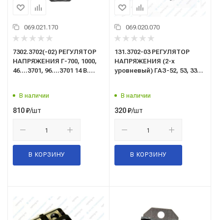
069.021.170
069.020.070
7302.3702(-02) РЕГУЛЯТОР
131.3702-03 РЕГУЛЯТОР
НАПРЯЖЕНИЯ Г-700, 1000,
НАПРЯЖЕНИЯ (2-х
46....3701, 96....3701 14 В.
уровневый) ГАЗ-52, 53, 3307,
(взамен 7402.3702)
ВОЛГА, ГАЗЕЛЬ 14В
В наличии
В наличии
/шт
/шт
810
₽
320
₽
В КОРЗИНУ
В КОРЗИНУ