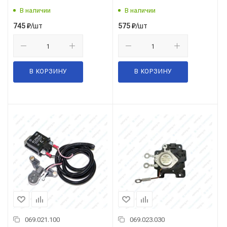
52...3771/99...3701) 28 В.
В наличии
В наличии
/шт
/шт
745
₽
575
₽
В КОРЗИНУ
В КОРЗИНУ
069.021.100
069.023.030