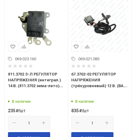
069.023.160
069.021.085
811.3702 З-Л РЕГУЛЯТОР
67.3702-02 РЕГУЛЯТОР
НАПРЯЖЕНИЯ (интеграл.)
НАПРЯЖЕНИЯ
14 В. (811.3702 зима-лето)
(трёхуровневый) 12 В. (ВАЗ,
МТЗ
ГАЗ с генер. серии
94хх.3701)
В наличии
В наличии
/шт
/шт
235
₽
835
₽