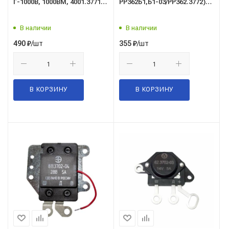
Г-1000В, 1000ВМ, 4001.3771,
РР362Б1,Б1-03/РР362.3772)
99...3701) 28 В "Релейная
(зима-лето) МТЗ
Компания"
В наличии
В наличии
/шт
/шт
490
₽
355
₽
В КОРЗИНУ
В КОРЗИНУ