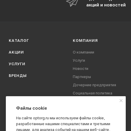
акций и новостей
КАТАЛОГ
КОМПАНИЯ
АКЦИИ
О компании
Услуги
УСЛУГИ
Новости
БРЕНДЫ
Партнеры
Дочерние предприятия
Социальная политика
компании
Охрана труда
Файлы cookie
Вакансии
На сайте optorg.ru мы используем файлы cookie,
Реквизиты
разработанные нашими специалистами и третьими
лицами, для анализа событий на нашем веб-сайте,