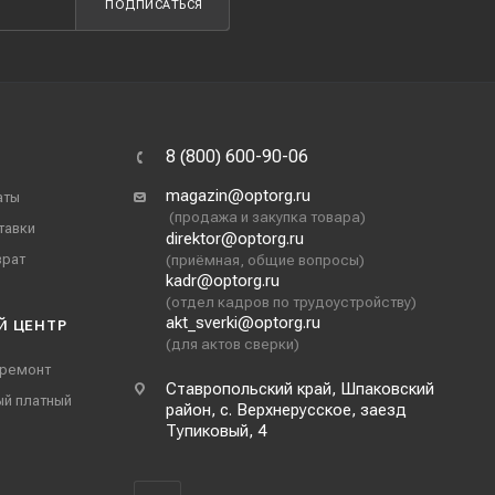
ПОДПИСАТЬСЯ
8 (800) 600-90-06
magazin@optorg.ru
аты
(продажа и закупка товара)
тавки
direktor@optorg.ru
врат
(приёмная, общие вопросы)
kadr@optorg.ru
(отдел кадров по трудоустройству)
akt_sverki@optorg.ru
Й ЦЕНТР
(для актов сверки)
 ремонт
Ставропольский край, Шпаковский
ый платный
район, с. Верхнерусское, заезд
Тупиковый, 4