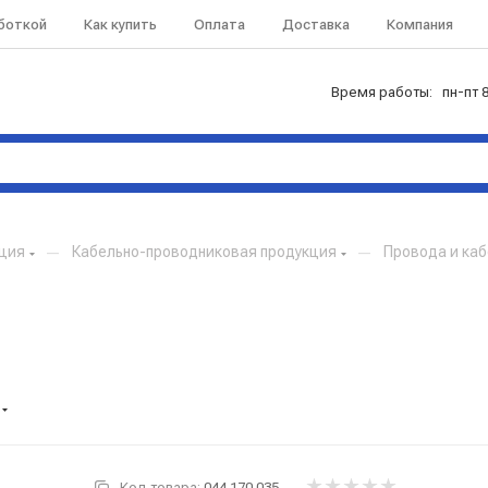
аботкой
Как купить
Оплата
Доставка
Компания
Время работы: пн-пт 8
кция
—
Кабельно-проводниковая продукция
—
Провода и каб
Код товара:
044.170.035