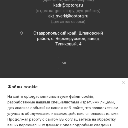
kadr@optorg.ru
(отдел кадров по трудоустройству)
akt_sverki@optorg.ru
(для актов сверки)
Ставропольский край, Шпаковский
район, с. Верхнерусское, заезд
Тупиковый, 4
Файлы cookie
На сайте optorg.ru мы используем файлы cookie,
разработанные нашими специалистами и третьими лицами,
для анализа событий на нашем веб-сайте, что позволяет нам
2019 - 2026 © АО КПК "Ставропольстройопторг"
улучшать обслуживание и взаимодействие с пользователями.
Все права защищены
Продолжая работу с сайтом Вы соглашаетесь на обработку
ваших персональных данных. Более подробные сведения