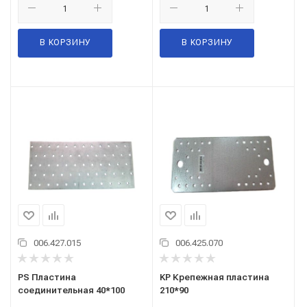
В КОРЗИНУ
В КОРЗИНУ
006.427.015
006.425.070
PS Пластина
KP Крепежная пластина
соединительная 40*100
210*90