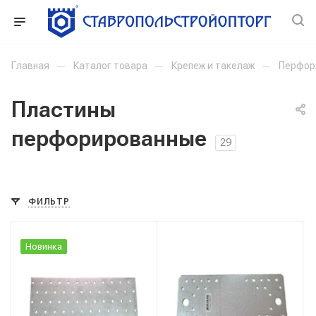
Главная
—
Каталог товара
—
Крепеж и такелаж
—
Перфор
Пластины
перфорированные
29
ФИЛЬТР
Новинка