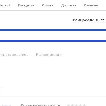
аботкой
Как купить
Оплата
Доставка
Компания
Время работы: пн-пт 8
нные помещения
—
Fito светильники
Код товара:
046.885.045