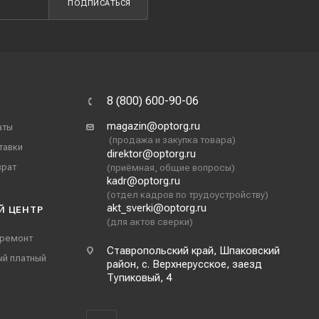
ПОДПИСАТЬСЯ
8 (800) 600-90-06
magazin@optorg.ru
аты
(продажа и закупка товара)
тавки
direktor@optorg.ru
врат
(приёмная, общие вопросы)
kadr@optorg.ru
(отдел кадров по трудоустройству)
akt_sverki@optorg.ru
Й ЦЕНТР
(для актов сверки)
 ремонт
Ставропольский край, Шпаковский
ый платный
район, с. Верхнерусское, заезд
Тупиковый, 4