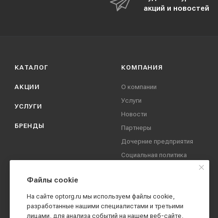
акций и новостей
КАТАЛОГ
КОМПАНИЯ
АКЦИИ
О компании
Услуги
УСЛУГИ
Новости
БРЕНДЫ
Партнеры
Дочерние предприятия
Социальная политика
компании
Охрана труда
Файлы cookie
Вакансии
На сайте optorg.ru мы используем файлы cookie,
Реквизиты
разработанные нашими специалистами и третьими
лицами, для анализа событий на нашем веб-сайте,