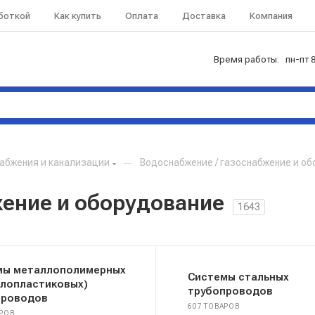
аботкой
Как купить
Оплата
Доставка
Компания
Время работы: пн-пт 8
абжения и канализации
—
Водоснабжение / газоснабжение и о
жение и оборудование
1643
мы металлополимерных
Системы стальных
ллопластиковых)
трубопроводов
проводов
607 ТОВАРОВ
АРОВ