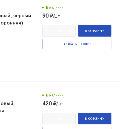
В наличии
90
₽
ловый, черный
/шт
сторонняя)
В КОРЗИНУ
ЗАКАЗАТЬ В 1 КЛИК
В наличии
420
₽
ловый,
/шт
ая
В КОРЗИНУ