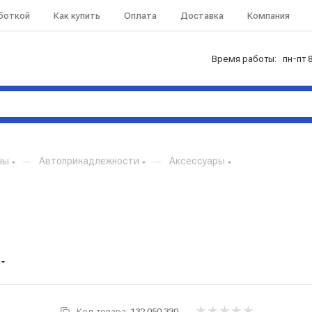
аботкой
Как купить
Оплата
Доставка
Компания
Время работы: пн-пт 8
ны
—
Автопринадлежности
—
Аксессуары
Код товара:
132.050.330