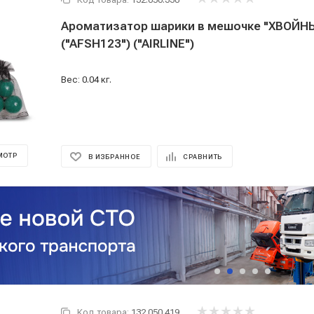
Ароматизатор шарики в мешочке "ХВОЙНЫЙ ЛЕС"
("AFSH123") ("AIRLINE")
Вес: 0.04 кг.
МОТР
В ИЗБРАННОЕ
СРАВНИТЬ
Код товара:
132.050.419