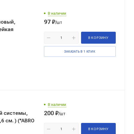
В наличии
97
₽
ловый,
/шт
лейкая
В КОРЗИНУ
ЗАКАЗАТЬ В 1 КЛИК
В наличии
200
₽
й системы,
/шт
 см. ) ("ABRO
В КОРЗИНУ