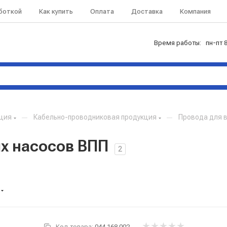
аботкой
Как купить
Оплата
Доставка
Компания
Время работы: пн-пт 8
кция
—
Кабельно-проводниковая продукция
—
Провода для 
х насосов ВПП
2
Код товара:
044.168.002