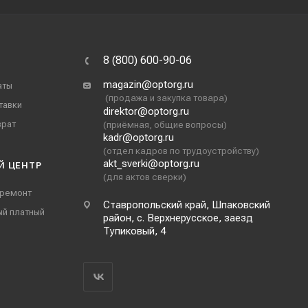
8 (800) 600-90-06
magazin@optorg.ru
аты
(продажа и закупка товара)
тавки
direktor@optorg.ru
врат
(приёмная, общие вопросы)
kadr@optorg.ru
(отдел кадров по трудоустройству)
akt_sverki@optorg.ru
Й ЦЕНТР
(для актов сверки)
 ремонт
Ставропольский край, Шпаковский
ый платный
район, с. Верхнерусское, заезд
Тупиковый, 4