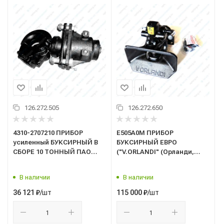
126.272.505
126.272.650
4310-2707210 ПРИБОР
E505A0M ПРИБОР
усиленный БУКСИРНЫЙ В
БУКСИРНЫЙ ЕВРО
СБОРЕ 10 ТОННЫЙ ПАО
("V.ORLANDI" (Орланди,
КАМАЗ (фаркоп)
Италия) (ТЯГОВО-СЦЕПНОЕ
УСТРОЙСТВО) 50 мм, 130kN
В наличии
В наличии
(фаркоп) (GE505A0M)
/шт
/шт
36 121
₽
115 000
₽