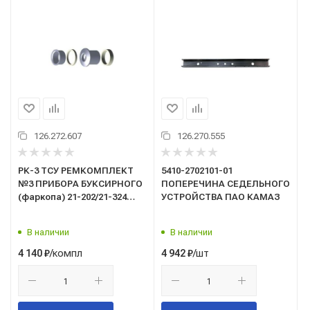
126.272.607
126.270.555
РК-3 ТСУ РЕМКОМПЛЕКТ
5410-2702101-01
№3 ПРИБОРА БУКСИРНОГО
ПОПЕРЕЧИНА СЕДЕЛЬНОГО
(фаркопа) 21-202/21-324
УСТРОЙСТВА ПАО КАМАЗ
(седло, втулка ловителя
верхняя) (взамен 53229-
В наличии
В наличии
2707001РК-3) (Технотрон)
/компл
/шт
4 140
₽
4 942
₽