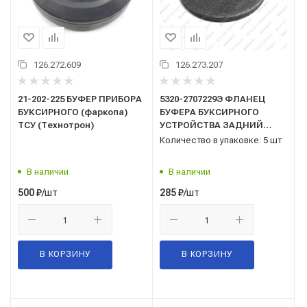
126.272.609
126.273.207
21-202-225 БУФЕР ПРИБОРА
5320-2707229Э ФЛАНЕЦ
БУКСИРНОГО (фаркопа)
БУФЕРА БУКСИРНОГО
ТСУ (Технотрон)
УСТРОЙСТВА ЗАДНИЙ
(Вн.Ф45) (ООО "Элемент")
Количество в упаковке: 5 шт
В наличии
В наличии
/шт
/шт
500
₽
285
₽
В КОРЗИНУ
В КОРЗИНУ