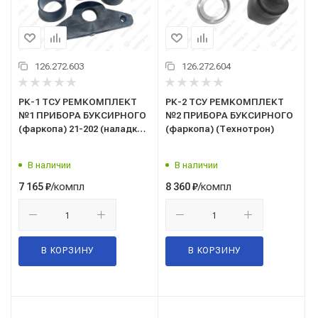
126.272.603
126.272.604
РК-1 ТСУ РЕМКОМПЛЕКТ
РК-2 ТСУ РЕМКОМПЛЕКТ
№1 ПРИБОРА БУКСИРНОГО
№2 ПРИБОРА БУКСИРНОГО
(фаркопа) 21-202 (наладка,
(фаркопа) (Технотрон)
втулка, шкворень) (взамен
53229-2707001РК-1/21-202
В наличии
В наличии
РК-1) (Технотрон)
/компл
/компл
7 165
₽
8 360
₽
В КОРЗИНУ
В КОРЗИНУ