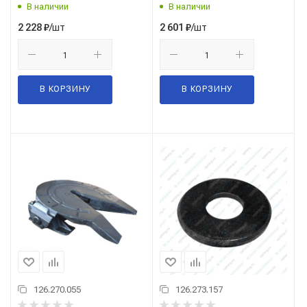
В наличии
В наличии
/шт
/шт
2 228
₽
2 601
₽
В КОРЗИНУ
В КОРЗИНУ
126.270.055
126.273.157