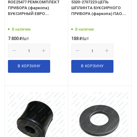
ROE25477 РЕМКОМПЛЕКТ
5320-2707223 ЦЕПЬ
ПРИБОРА (фаркопа)
ШПЛИНТА БУКСИРНОГО
БУКСИРНЫЙ ЕВРО
ПРИБОРА (фаркопа) ПАО
ROCKINGER (Рокингер,
КАМАЗ
Германия) (ТЯГОВО-
В наличии
В наличии
СЦЕПНОЕ УСТРОЙСТВО) 15
тонн (2 буфера+2 втулки+
/шт
/шт
7 800
₽
188
₽
шплинт)
В КОРЗИНУ
В КОРЗИНУ