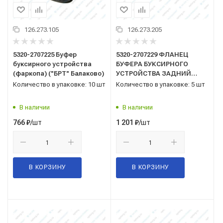
126.273.105
126.273.205
5320-2707225 Буфер
5320-2707229 ФЛАНЕЦ
буксирного устройства
БУФЕРА БУКСИРНОГО
(фаркопа) ("БРТ" Балаково)
УСТРОЙСТВА ЗАДНИЙ
(Вн.Ф45) ПАО КАМАЗ
Количество в упаковке: 10 шт
Количество в упаковке: 5 шт
В наличии
В наличии
/шт
/шт
766
₽
1 201
₽
В КОРЗИНУ
В КОРЗИНУ