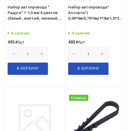
Набор автопровода "
Набор автопровода"
Радуга" 1-1,0 мм 6 цветов
Ассорти"(
(белый , желтый, зеленый,
0,50*5м/0,75*5м/1*3м/1,5*3м/2,5*
красный, синий , черный)
Красный REXANT(01-6552)
по 3 м (01-6549)
В наличии
В наличии
/шт
/шт
495
₽
480
₽
В КОРЗИНУ
В КОРЗИНУ
Новинка