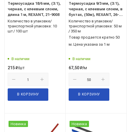
Термоусадка 18/6 мм, (3:1),
Термоусадка 9/3 мм, (3:1),
черная, с клеевым слоем,
черная, с клеевым слоем, в
длина 1 м, REXANT, 21-9008
бухтах, (50м), REXANT, 26-
0009-1
Количество в упаковке/
Количество в упаковке/
транспортной упаковке: 10
транспортной упаковке: 50 м
шт / 100 шт
/ 350 м
Товар продается кратно 50
м. Цена указана за 1 м
В наличии
В наличии
/шт
/м
215
₽
67,50
₽
В КОРЗИНУ
В КОРЗИНУ
Новинка
Новинка