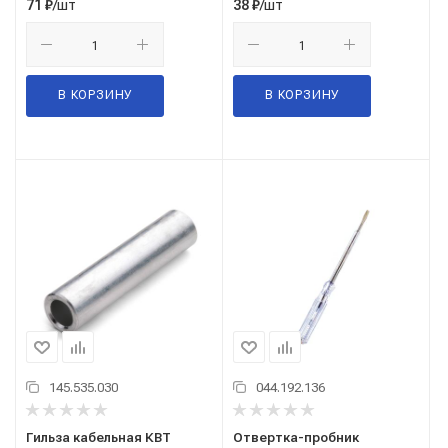
/шт
/шт
71
₽
38
₽
В КОРЗИНУ
В КОРЗИНУ
145.535.030
044.192.136
Гильза кабельная КВТ
Отвертка-пробник