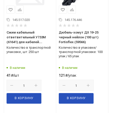
145.517.020
145.176.446
Сжим кабельный
Дюбель-хомут ДХ 19-25
ответвительный У733М
черный нейлон (100 шт)
(61641) для кабелей
Fortisflex (59566)
сечением 16-35/1.5-10
Количество в транспортной
Количество в упаковке/
упаковке, шт: 250 шт
транспортной упаковке: 100
упак / 65 упак
В наличии
В наличии
/шт
/упак
41
₽
121
₽
В КОРЗИНУ
В КОРЗИНУ