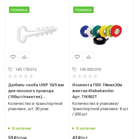
Новинка
Новинка
145.178.012
145.500.010
Дюбель-скоба UWP 10/5 мм
Изолента ПВХ 19ммх20м
для плоского провода
желтая Klebebander
(100шт/пакетик)
Арт.TIK902T
Rusconnect
Количество в транспортной
Количество в упаковке/
упаковке, шт: 30 упак
транспортной упаковке: 8 шт
/ 200 шт
В наличии
В наличии
/упак
/шт
59
₽
43
₽