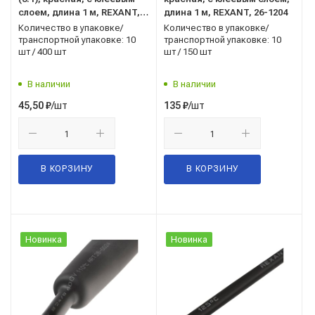
слоем, длина 1 м, REXANT,
длина 1 м, REXANT, 26-1204
26-4804
Количество в упаковке/
Количество в упаковке/
транспортной упаковке: 10
транспортной упаковке: 10
шт / 400 шт
шт / 150 шт
В наличии
В наличии
/шт
/шт
45,50
₽
135
₽
В КОРЗИНУ
В КОРЗИНУ
Новинка
Новинка