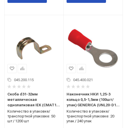
045.200.115
045.400.021
Скоба d31-32мм
Наконечник НКИ 1,25-3
металлическая
кольцо 0,5-1,5мм (100шт/
однолапковая IEK (CMAT10-
упак) GENERICA (UNL20-D15-
31-100)
4-3-G)
Количество в упаковке/
Количество в упаковке/
транспортной упаковке: 50
транспортной упаковке: 20
шт / 1200 шт
упак / 240 упак