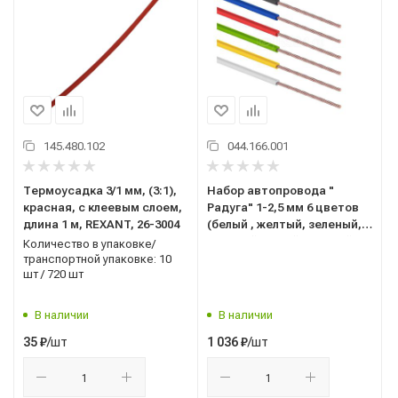
145.480.102
044.166.001
Термоусадка 3/1 мм, (3:1),
Набор автопровода "
красная, с клеевым слоем,
Радуга" 1-2,5 мм 6 цветов
длина 1 м, REXANT, 26-3004
(белый , желтый, зеленый,
красный, синий , черный)
Количество в упаковке/
по 3 м (01-6551)
транспортной упаковке: 10
шт / 720 шт
В наличии
В наличии
/шт
/шт
35
₽
1 036
₽