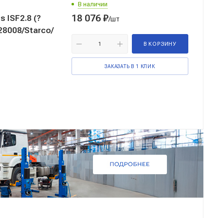
В наличии
18 076
₽
 ISF2.8 (?
/шт
с., 330 Нм) (3400700645) SPK28008/Starco/
В КОРЗИНУ
ЗАКАЗАТЬ В 1 КЛИК