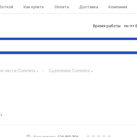
аботкой
Как купить
Оплата
Доставка
Компания
Время работы: пн-пт 8
ые части Cummins
—
Сцепление Cummins
Код товара:
124.450.304