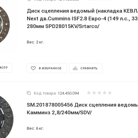
Диск сцепления ведомый (накладка КЕВЛ
Next дв.Cummins ISF2.8 Евро-4 (149 л.с., 3
280мм SPD28015KV/Srtarco/
Вес: 2 кг.
МОТР
В ИЗБРАННОЕ
СРАВНИТЬ
Код товара:
124.450.094
SM.201878005456 Диск сцепления ведомы
Камминз 2,8/240мм/SDV/
Вес: 6 кг.