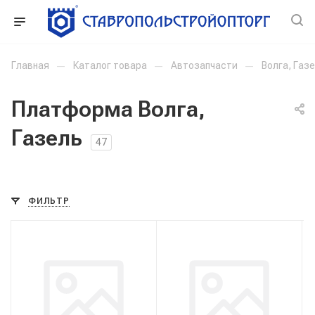
Главная
—
Каталог товара
—
Автозапчасти
—
Волга, Газ
Платформа Волга,
Газель
47
ФИЛЬТР