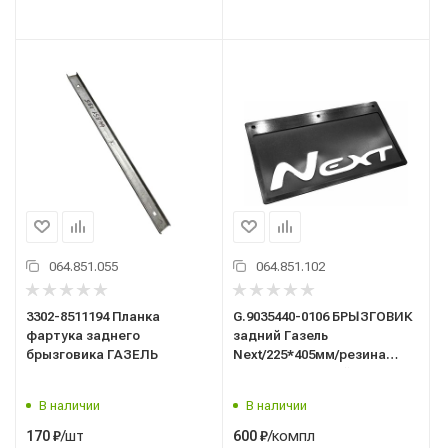
064.851.055
064.851.102
3302-8511194 Планка
G.9035440-0106 БРЫЗГОВИК
фартука заднего
задний Газель
брызговика ГАЗЕЛЬ
Next/225*405мм/резина
"Proffi" 3D/черный/2шт/
В наличии
В наличии
/шт
/компл
170
₽
600
₽