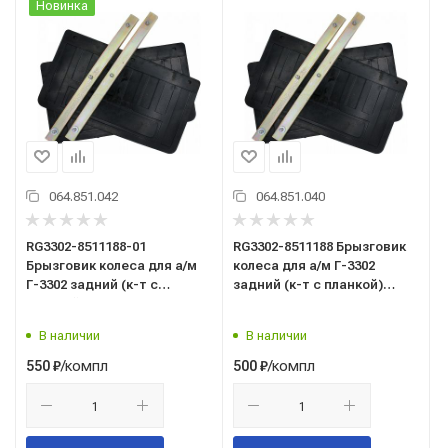
Новинка
064.851.042
064.851.040
RG3302-8511188-01
RG3302-8511188 Брызговик
Брызговик колеса для а/м
колеса для а/м Г-3302
Г-3302 задний (к-т с
задний (к-т с планкой)
планкой) 35см/RIGINAL/
23см/RIGINAL/
В наличии
В наличии
/компл
/компл
550
₽
500
₽