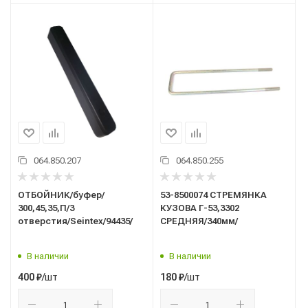
064.850.207
064.850.255
ОТБОЙНИК/буфер/
53-8500074 СТРЕМЯНКА
300,45,35,П/3
КУЗОВА Г-53,3302
отверстия/Seintex/94435/
СРЕДНЯЯ/340мм/
В наличии
В наличии
/шт
/шт
400
₽
180
₽