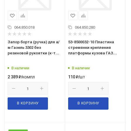
064.850.018
064.850.280
Запор борта (ручка) для а/
53-8500032-10 Пластина
м Газель 3302 без
стремянки крепления
резиновой рукоятки (к-т
платформы кузова ГАЗ
2шт)
3302, 3307, 53, 3310 (8мм)
В наличии
В наличии
/компл
/шт
2 389
₽
110
₽
В КОРЗИНУ
В КОРЗИНУ