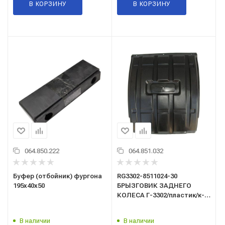
В КОРЗИНУ
В КОРЗИНУ
064.850.222
064.851.032
Буфер (отбойник) фургона
RG3302-8511024-30
195x40x50
БРЫЗГОВИК ЗАДНЕГО
КОЛЕСА Г-3302/пластик/к-т
2шт с
кронштейнами/Riginal/
В наличии
В наличии