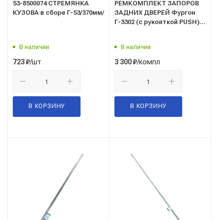
53-8500074 СТРЕМЯНКА
РЕМКОМПЛЕКТ ЗАПОРОВ
КУЗОВА в сборе Г-53/370мм/
ЗАДНИХ ДВЕРЕЙ Фургон
Г-3302 (с рукояткой PUSH)
усиленный( на одну
сторону)/ФУРНИТУРА/
В наличии
В наличии
/шт
/компл
723
₽
3 300
₽
В КОРЗИНУ
В КОРЗИНУ