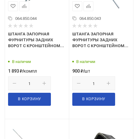
064.850.044
064.850.043
ШТАНГА ЗАПОРНАЯ
ШТАНГА ЗАПОРНАЯ
ФУРНИТУРЫ ЗАДНИХ
ФУРНИТУРЫ ЗАДНИХ
ВОРОТ С КРОНШТЕЙНОМ
ВОРОТ С КРОНШТЕЙНОМ
ПОД РУКОЯТКУ PUSH/h-
РУКОЯТКИ/h-2,3м/ Г-3302/
2,3м/к-т лев+прав Г-3302/
Сележ/
В наличии
В наличии
Сележ/
/компл
/шт
1 893
₽
900
₽
В КОРЗИНУ
В КОРЗИНУ