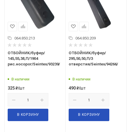
064.850.213
064.850.209
ОТБОЙНИК/буфер/
ОТБОЙНИК/буфер/
145,55,38,П/1904
295,50,50,П/3
рис.носорог/Seintex/93239/
отверстия/Seintex/94266/
В наличии
В наличии
/шт
/шт
325
₽
490
₽
В КОРЗИНУ
В КОРЗИНУ