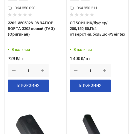
064.850.020
064.850.211
3302-8505023-03 ЗАПОР
ОТБОЙНИК/буфер/
БОРТА 3302 левый (ГАЗ)
200,150,80,П/4
(Оригинал)
отверстия,большой/Seintex/9426
В наличии
В наличии
/шт
/шт
729
₽
1 400
₽
В КОРЗИНУ
В КОРЗИНУ