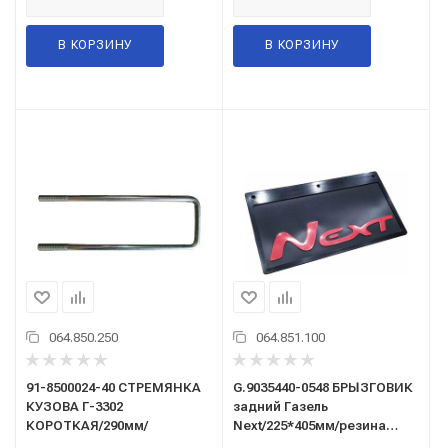
В КОРЗИНУ
В КОРЗИНУ
064.850.250
064.851.100
91-8500024-40 СТРЕМЯНКА
G.9035440-0548 БРЫЗГОВИК
КУЗОВА Г-3302
задний Газель
КОРОТКАЯ/290мм/
Next/225*405мм/резина
"Proffi" 3D красная/2шт/