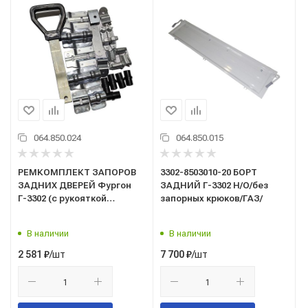
064.850.024
064.850.015
РЕМКОМПЛЕКТ ЗАПОРОВ
3302-8503010-20 БОРТ
ЗАДНИХ ДВЕРЕЙ Фургон
ЗАДНИЙ Г-3302 Н/О/без
Г-3302 (с рукояткой
запорных крюков/ГАЗ/
ДЕЛЬТА) ( на одну
сторону)/ФУРНИТУРА/
В наличии
В наличии
/шт
/шт
2 581
₽
7 700
₽