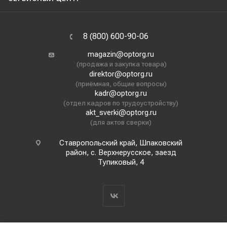
8 (800) 600-90-06
magazin@optorg.ru
(продажа и закупка товара)
direktor@optorg.ru
(приёмная, общие вопросы)
kadr@optorg.ru
(отдел кадров по трудоустройству)
akt_sverki@optorg.ru
(для актов сверки)
Ставропольский край, Шпаковский
район, с. Верхнерусское, заезд
Тупиковый, 4