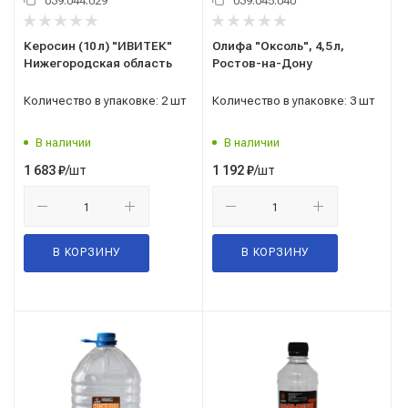
039.044.029
039.045.040
Керосин (10 л) "ИВИТЕК"
Олифа "Оксоль", 4,5 л,
Нижегородская область
Ростов-на-Дону
Количество в упаковке: 2 шт
Количество в упаковке: 3 шт
В наличии
В наличии
/шт
/шт
1 683
₽
1 192
₽
В КОРЗИНУ
В КОРЗИНУ