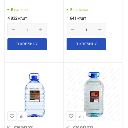
В наличии
В наличии
/шт
/шт
4 832
₽
1 641
₽
В КОРЗИНУ
В КОРЗИНУ
039.043.031
039.042.022