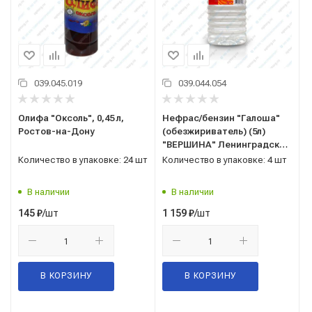
039.045.019
039.044.054
Олифа "Оксоль", 0,45 л,
Нефрас/бензин "Галоша"
Ростов-на-Дону
(обезжириватель) (5л)
"ВЕРШИНА" Ленинградская
обл
Количество в упаковке: 24 шт
Количество в упаковке: 4 шт
В наличии
В наличии
/шт
/шт
145
₽
1 159
₽
В КОРЗИНУ
В КОРЗИНУ