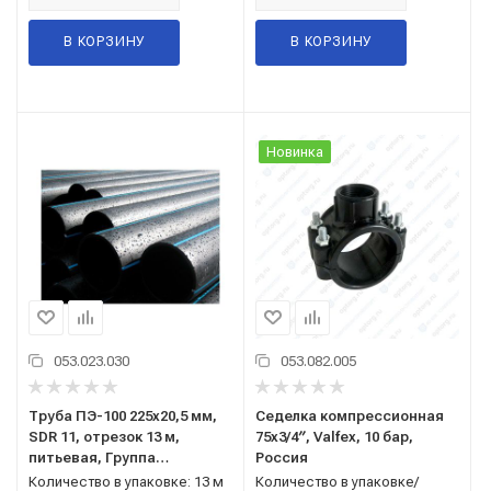
В КОРЗИНУ
В КОРЗИНУ
Новинка
053.023.030
053.082.005
Труба ПЭ-100 225x20,5 мм,
Седелка компрессионная
SDR 11, отрезок 13 м,
75x3/4′′, Valfex, 10 бар,
питьевая, Группа
Россия
Полипластик
Количество в упаковке: 13 м
Количество в упаковке/