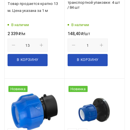
НЕКОНДИЦИЯ
транспортной упаковке: 4 шт
Товар продается кратно 13
/ 84 шт
м. Цена указана за 1 м
В наличии
В наличии
/м
/шт
2 339
₽
148,40
₽
В КОРЗИНУ
В КОРЗИНУ
Новинка
Новинка