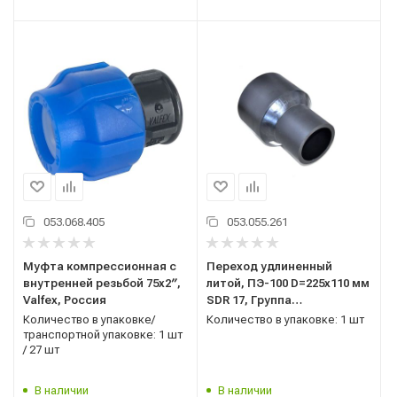
053.068.405
053.055.261
Муфта компрессионная с
Переход удлиненный
внутренней резьбой 75x2′′,
литой, ПЭ-100 D=225х110 мм
Valfex, Россия
SDR 17, Группа
Полипластик, Россия
Количество в упаковке/
Количество в упаковке: 1 шт
транспортной упаковке: 1 шт
/ 27 шт
В наличии
В наличии