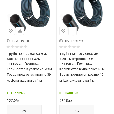
053.019.010
053.019.029
Труба ПЭ-100 63x3,8 мм,
Труба ПЭ-100 75x6,8 мм,
SDR 17, отрезок 39 м,
SDR 11, отрезок 13 м,
питьевая, Группа
питьевая, Группа
Полипластик
Полипластик
Количество в упаковке: 39 м
Количество в упаковке: 13 м
НЕКОНДИЦИЯ
НЕКОНДИЦИЯ
Товар продается кратно 39
Товар продается кратно 13
м. Цена указана за 1 м
м. Цена указана за 1 м
В наличии
В наличии
/м
/м
127
₽
260
₽