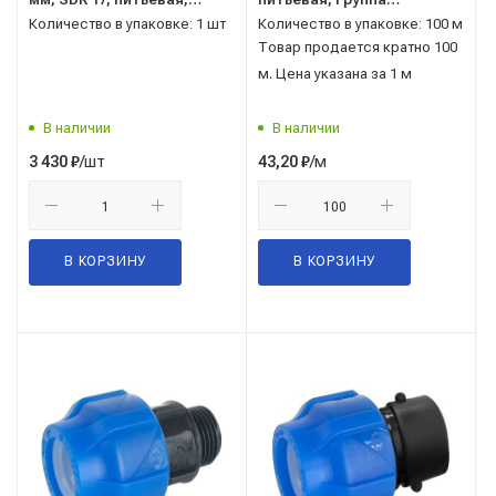
Группа Полипластик,
Полипластик
Количество в упаковке: 1 шт
Количество в упаковке: 100 м
Россия
Товар продается кратно 100
м. Цена указана за 1 м
В наличии
В наличии
/шт
/м
3 430
₽
43,20
₽
В КОРЗИНУ
В КОРЗИНУ