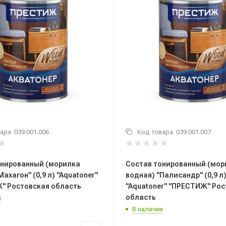
ара:
039.001.006
Код товара:
039.001.007
онированный (морилка
Состав тонированный (мор
ахагон" (0,9 л) "Aquatoner"
водная) "Палисандр" (0,9 л
" Ростовская область
"Aquatoner" "ПРЕСТИЖ" Ро
область
и
В наличии