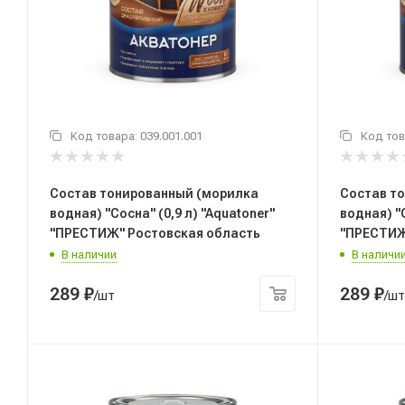
Код товара:
039.001.001
Код тов
Состав тонированный (морилка
Состав т
водная) "Сосна" (0,9 л) "Aquatoner"
водная) "О
"ПРЕСТИЖ" Ростовская область
"ПРЕСТИЖ
В наличии
В наличи
289
₽
289
₽
/шт
/шт