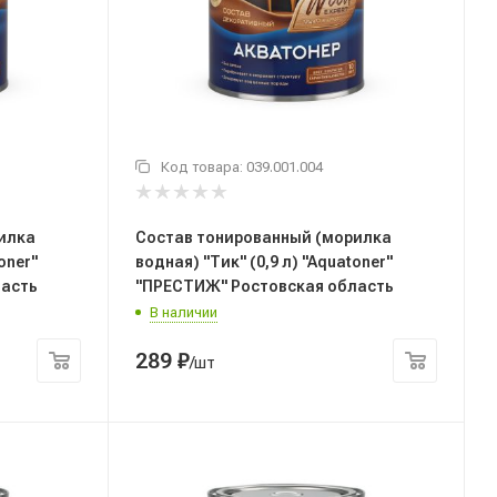
Код товара:
039.001.004
илка
Состав тонированный (морилка
oner"
водная) "Тик" (0,9 л) "Aquatoner"
ласть
"ПРЕСТИЖ" Ростовская область
В наличии
289
₽
/шт