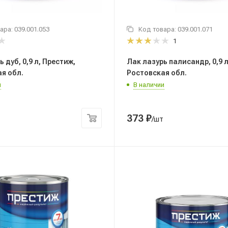
ара:
039.001.053
Код товара:
039.001.071
1
 дуб, 0,9 л, Престиж,
Лак лазурь палисандр, 0,9 л
я обл.
Ростовская обл.
и
В наличии
373
₽
/шт