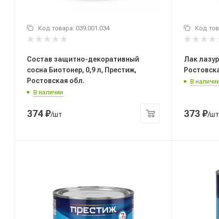
Код товара:
039.001.034
Код тов
Состав защитно-декоративный
Лак лазурь
сосна Биотонер, 0,9 л, Престиж,
Ростовска
Ростовская обл.
В наличи
В наличии
374
₽
373
₽
/шт
/шт