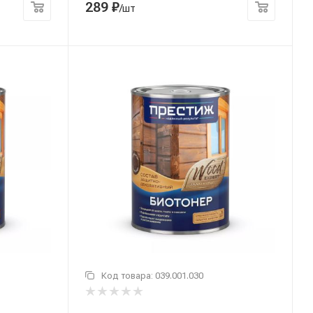
289
₽
/шт
Код товара:
039.001.030