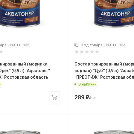
ара:
039.001.002
Код товара:
039.001.003
онированный (морилка
Состав тонированный (мор
рех" (0,9 л) "Aquatoner"
водная) "Дуб" (0,9 л) "Aquat
" Ростовская область
"ПРЕСТИЖ" Ростовская об
и
В наличии
289
₽
/шт