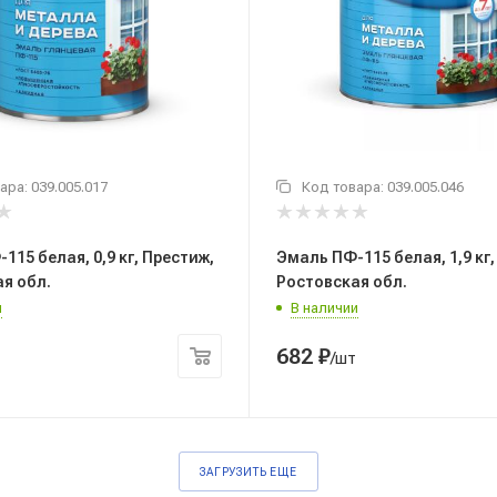
ара:
039.005.017
Код товара:
039.005.046
ая, 0,9 кг, Престиж,
Эмаль ПФ-115 белая, 1,9 кг, Престиж,
я обл.
Ростовская обл.
и
В наличии
682
₽
/шт
ЗАГРУЗИТЬ ЕЩЕ