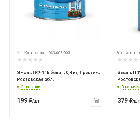
Код товара:
039.005.003
Код тов
Эмаль ПФ-115 белая, 0,4 кг, Престиж,
Эмаль ПФ-115 бел
Ростовская обл.
Ростовска
В наличии
В наличи
199
₽
379
₽
/шт
/шт