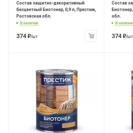
Состав защитно-декоративный
Состав з
бесцветный Биотонер, 0,9 л, Престиж,
Биотонер,
Ростовская обл.
обл.
В наличии
В наличи
374
₽
374
₽
/шт
/шт