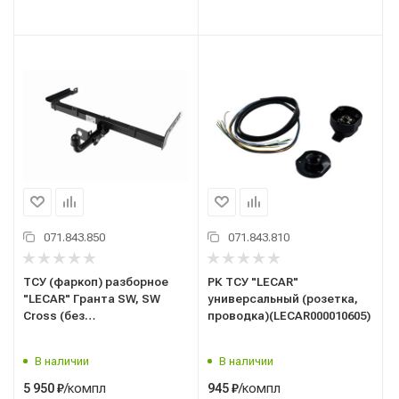
071.843.850
071.843.810
ТСУ (фаркоп) разборное
РК ТСУ "LECAR"
"LECAR" Гранта SW, SW
универсальный (розетка,
Cross (без
проводка)(LECAR000010605)
электропроводки)
(LECAR015050705)
В наличии
В наличии
/компл
/компл
5 950
₽
945
₽