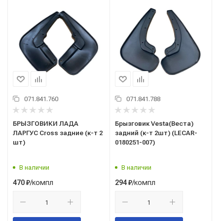
071.841.760
071.841.788
БРЫЗГОВИКИ ЛАДА
Брызговик Vesta(Веста)
ЛАРГУС Cross задние (к-т 2
задний (к-т 2шт) (LECAR-
шт)
0180251-007)
В наличии
В наличии
/компл
/компл
470
₽
294
₽