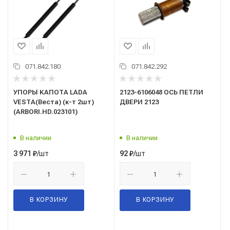
071.842.180
071.842.292
УПОРЫ КАПОТА LADA
2123-6106048 ОСЬ ПЕТЛИ
VESTA(Веста) (к-т 2шт)
ДВЕРИ 2123
(ARBORI.HD.023101)
В наличии
В наличии
/шт
/шт
3 971
₽
92
₽
В КОРЗИНУ
В КОРЗИНУ