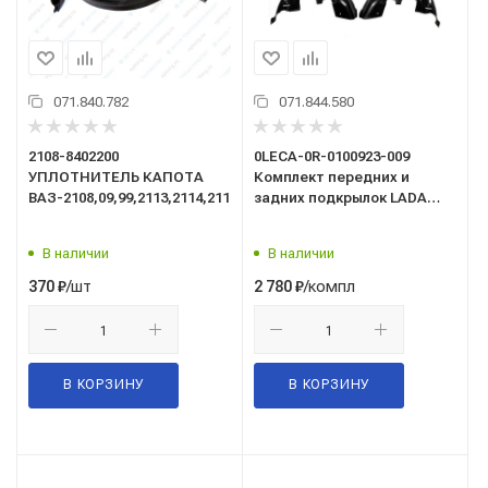
071.840.782
071.844.580
2108-8402200
0LECA-0R-0100923-009
УПЛОТНИТЕЛЬ КАПОТА
Комплект передних и
ВАЗ-2108,09,99,2113,2114,2115
задних подкрылок LADA
NIVA Travel
В наличии
В наличии
/шт
/компл
370
₽
2 780
₽
В КОРЗИНУ
В КОРЗИНУ