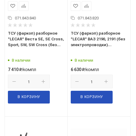
071.843.840
071.843.820
ТСУ (фаркоп) разборное
ТСУ (фаркоп) разборное
"LECAR" Веста SE, SE Cross,
"LECAR" ВАЗ 2190, 2191 (без
Sport, SW, SW Cross (без
электропроводки)
электропроводки)
(LECAR015070705)
(LECAR018010705)
В наличии
В наличии
/компл
/компл
7 410
₽
6 630
₽
В КОРЗИНУ
В КОРЗИНУ