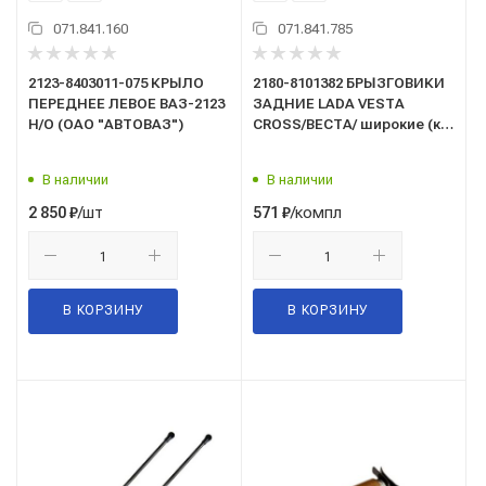
071.841.160
071.841.785
2123-8403011-075 КРЫЛО
2180-8101382 БРЫЗГОВИКИ
ПЕРЕДНЕЕ ЛЕВОЕ ВАЗ-2123
ЗАДНИЕ LADA VESTA
Н/О (ОАО "АВТОВАЗ")
CROSS/ВЕСТА/ широкие (к-
т 2шт.) "ПТП"
В наличии
В наличии
/шт
/компл
2 850
₽
571
₽
В КОРЗИНУ
В КОРЗИНУ