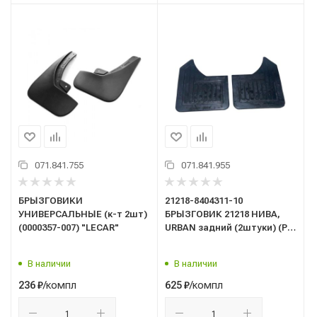
071.841.755
071.841.955
БРЫЗГОВИКИ
21218-8404311-10
УНИВЕРСАЛЬНЫЕ (к-т 2шт)
БРЫЗГОВИК 21218 НИВА,
(0000357-007) "LECAR"
URBAN задний (2штуки) (РК
271Р)
В наличии
В наличии
/компл
/компл
236
₽
625
₽