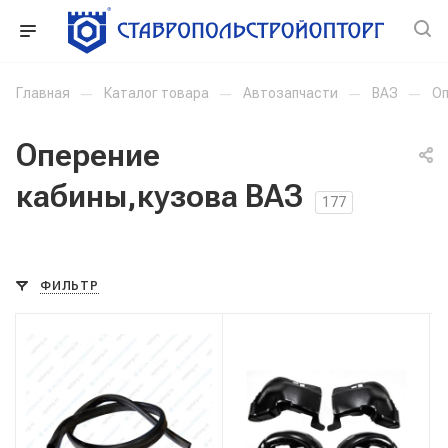
Главная
—
Каталог товара
—
Автозапчасти
—
ВАЗ
—
Оп
Оперение
кабины,кузова ВАЗ
177
ФИЛЬТР