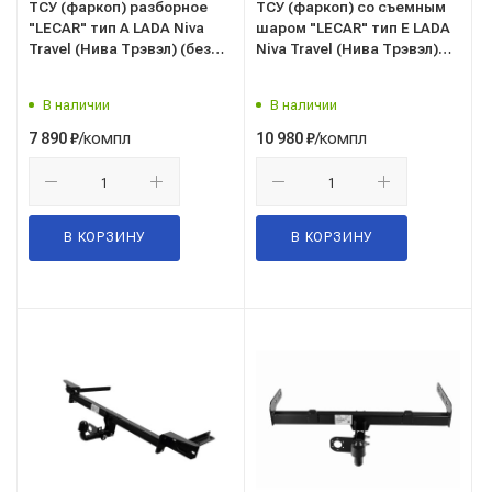
ТСУ (фаркоп) разборное
ТСУ (фаркоп) со съемным
"LECAR" тип А LADA Niva
шаром "LECAR" тип Е LADA
Travel (Нива Трэвэл) (без
Niva Travel (Нива Трэвэл)
электропроводки)
(без электропроводки)
(LECAR016090705)
(LECAR016180705)
В наличии
В наличии
/компл
/компл
7 890
₽
10 980
₽
В КОРЗИНУ
В КОРЗИНУ