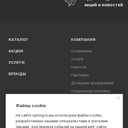
акций и новостей
КАТАЛОГ
КОМПАНИЯ
АКЦИИ
О компании
Услуги
УСЛУГИ
Новости
БРЕНДЫ
Партнеры
Дочерние предприятия
Социальная политика
компании
Охрана труда
Файлы cookie
Вакансии
На сайте optorg.ru мы используем файлы cookie,
Реквизиты
разработанные нашими специалистами и третьими
лицами, для анализа событий на нашем веб-сайте,