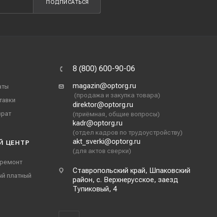
ПОДПИСАТЬСЯ
8 (800) 600-90-06
magazin@optorg.ru
аты
(продажа и закупка товара)
тавки
direktor@optorg.ru
врат
(приёмная, общие вопросы)
kadr@optorg.ru
(отдел кадров по трудоустройству)
akt_sverki@optorg.ru
Й ЦЕНТР
(для актов сверки)
 ремонт
Ставропольский край, Шпаковский
ый платный
район, с. Верхнерусское, заезд
Тупиковый, 4