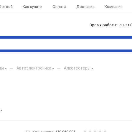
аботкой
Как купить
Оплата
Доставка
Компания
Время работы: пн-пт 8
ны
—
Автоэлектроника
—
Алкотестеры
Код товара:
130.060.005