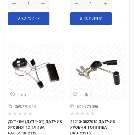
В КОРЗИНУ
В КОРЗИНУ
069.770.049
069.770.096
ДУТ-1М (ДУТ1-01) ДАТЧИК
21213-3827010 ДАТЧИК
УРОВНЯ ТОПЛИВА
УРОВНЯ ТОПЛИВА
ВАЗ-2110-2112
ВАЗ-21213