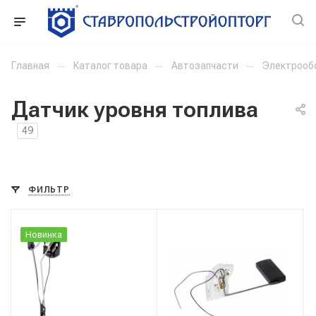
Главная
—
Каталог товара
—
Автозапчасти
—
Электрооб
Датчик уровня топлива
49
ФИЛЬТР
Новинка