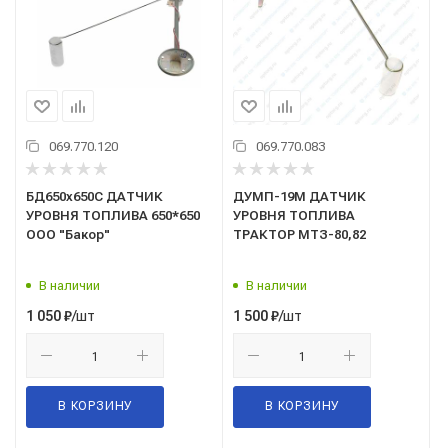
069.770.120
069.770.083
БД650х650C ДАТЧИК
ДУМП-19М ДАТЧИК
УРОВНЯ ТОПЛИВА 650*650
УРОВНЯ ТОПЛИВА
ООО "Бакор"
ТРАКТОР МТЗ-80,82
В наличии
В наличии
/шт
/шт
1 050
₽
1 500
₽
В КОРЗИНУ
В КОРЗИНУ