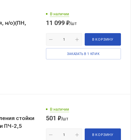
В наличии
11 099
₽
, н/о)(ПН,
/шт
В КОРЗИНУ
ЗАКАЗАТЬ В 1 КЛИК
В наличии
501
₽
ления стойки
/шт
и ПЧ-2,5
В КОРЗИНУ