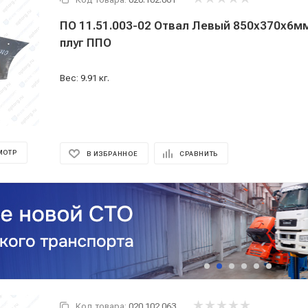
ПО 11.51.003-02 Отвал Левый 850х370х6м
плуг ППО
Вес: 9.91 кг.
МОТР
В ИЗБРАННОЕ
СРАВНИТЬ
Код товара:
020.102.063