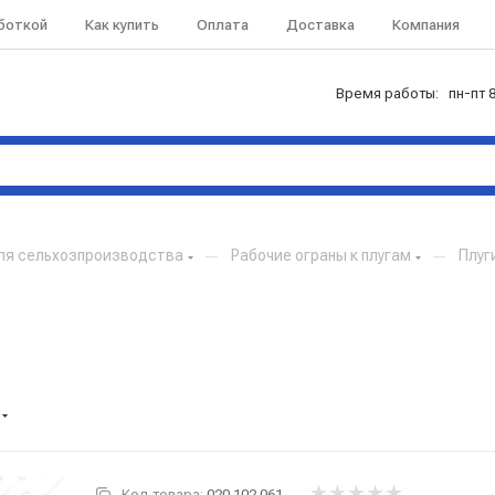
аботкой
Как купить
Оплата
Доставка
Компания
Время работы: пн-пт 8
ля сельхозпроизводства
—
Рабочие ограны к плугам
—
Плуг
Код товара:
020.102.061