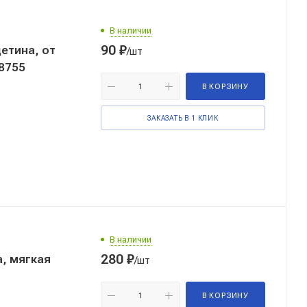
В наличии
90
₽
етина, от
/шт
18755
В КОРЗИНУ
ЗАКАЗАТЬ В 1 КЛИК
В наличии
280
₽
а, мягкая
/шт
В КОРЗИНУ