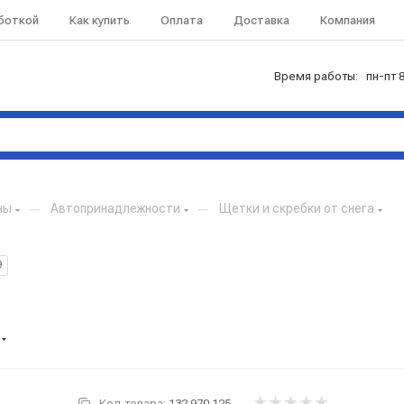
аботкой
Как купить
Оплата
Доставка
Компания
Время работы: пн-пт 8
ны
—
Автопринадлежности
—
Щетки и скребки от снега
9
Код товара:
132.970.125