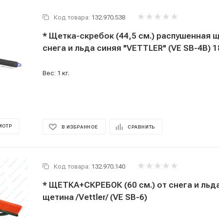
Код товара:
132.970.538
* Щетка-скребок (44,5 см.) распушенная щ
снега и льда синяя "VETTLER" (VE SB-4В) 
Вес: 1 кг.
МОТР
В ИЗБРАННОЕ
СРАВНИТЬ
Код товара:
132.970.140
* ЩЕТКА+СКРЕБОК (60 см.) от снега и льд
щетина /Vettler/ (VE SB-6)