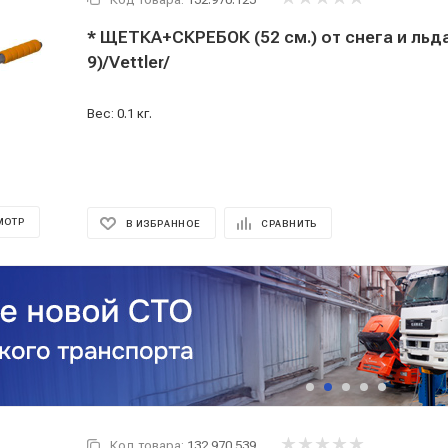
* ЩЕТКА+СКРЕБОК (52 см.) от cнeга и льдa
9)/Vettler/
Вес: 0.1 кг.
МОТР
В ИЗБРАННОЕ
СРАВНИТЬ
Код товара:
132.970.539