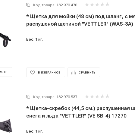
Код товара:
132.970.478
* Щетка для мойки (48 см) под шланг, с м
распушеной щетиной "VETTLER" (WAS-3А)
Вес: 1 кг.
МОТР
В ИЗБРАННОЕ
СРАВНИТЬ
Код товара:
132.970.537
* Щетка-скребок (44,5 см.) распушенная щ
снега и льда "VETTLER" (VE SB-4) 17270
Вес: 1 кг.