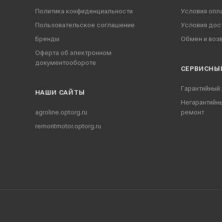
Политика конфиденциальности
Условия опл
Пользовательское соглашение
Условия дос
Бренды
Обмен и воз
Оферта об электронном
документообороте
СЕРВИСНЫ
Гарантийный
НАШИ CАЙТЫ
Негарантийн
agroline.optorg.ru
ремонт
remontmotor.optorg.ru