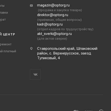
magazin@optorg.ru
аты
(продажа и закупка товара)
тавки
direktor@optorg.ru
врат
(приёмная, общие вопросы)
kadr@optorg.ru
(отдел кадров по трудоустройству)
akt_sverki@optorg.ru
Й ЦЕНТР
(для актов сверки)
 ремонт
Ставропольский край, Шпаковский
ый платный
район, с. Верхнерусское, заезд
Тупиковый, 4