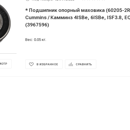
* Подшипник опорный маховика (60205-2R
Cummins / Камминз 4ISBe, 6ISBe, ISF3.8, EQ
(3967596)
Вес: 0.05 кг.
МОТР
В ИЗБРАННОЕ
СРАВНИТЬ