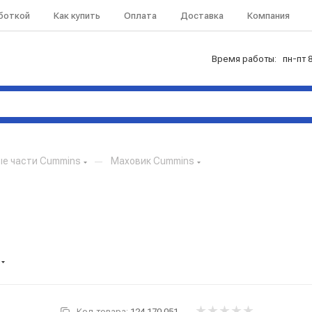
аботкой
Как купить
Оплата
Доставка
Компания
Время работы: пн-пт 8
ые части Cummins
—
Маховик Cummins
Код товара:
124.170.051