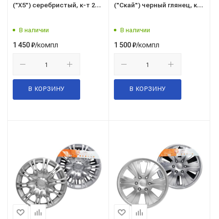
("Х5") серебристый, к-т 2
("Скай") черный глянец, к-т
шт. "AIRLINE" с пруж.
2 шт. (на все модели а/м)
(AWCC-16-11)
"AIRLINE" с пруж. (AWCC-15-
В наличии
В наличии
13)
/компл
/компл
1 450
₽
1 500
₽
В КОРЗИНУ
В КОРЗИНУ