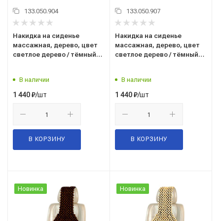
133.050.904
133.050.907
Накидка на сиденье
Накидка на сиденье
массажная, дерево, цвет
массажная, дерево, цвет
светлое дерево / тёмный
светлое дерево / тёмный
рисунок (Massage-04)
рисунок (Massage-05)
("SKYWAY") S01305004
("SKYWAY") S01305005
В наличии
В наличии
/шт
/шт
1 440
₽
1 440
₽
В КОРЗИНУ
В КОРЗИНУ
Новинка
Новинка