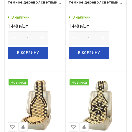
тёмное дерево / светлый
тёмное дерево / светлый
рисунок (Massage-05)
рисунок (Massage-04)
("SKYWAY") S01305007
("SKYWAY") S01305003
В наличии
В наличии
/шт
/шт
1 440
₽
1 440
₽
В КОРЗИНУ
В КОРЗИНУ
Новинка
Новинка