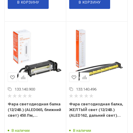
В КОРЗИНУ
В КОРЗИНУ
133.140.900
133.140.496
Фaрa свeтoдиoднaя балка
Фaрa свeтoдиoднaя балка,
(12/24В.) (ALED065, ближний
ЖЕЛТЫЙ свет (12/24В.)
свет) 450 Лм,
(ALED162, дальний свет)
прямоугольная,
1350 Лм, прямоугольная,
рассеянный,
направленный,
В наличии
В наличии
пылевлагозащищенная
пылевлагозащищенная