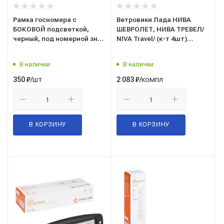
Рамка госномера с
Ветровики Лада НИВА
БОКОВОЙ подсветкой,
ШЕВРОЛЕТ, НИВА ТРЕВЕЛ/
черный, под номерной знак
NIVA Travel/ (к-т 4шт)
(12В.) ("TOP AUTO"
(LECAR)/0LECA-0R-0161602-
С.Петербург) ТА-РАП-51015
008/
В наличии
В наличии
/шт
/компл
350
₽
2 083
₽
В КОРЗИНУ
В КОРЗИНУ