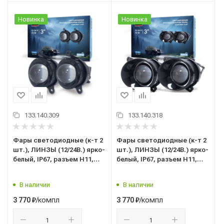
Новинка
Новинка
133.140.309
133.140.318
Фары светодиодные (к-т 2
Фары светодиодные (к-т 2
шт.), ЛИНЗЫ (12/24В.) ярко-
шт.), ЛИНЗЫ (12/24В.) ярко-
белый, IP67, разъем Н11,
белый, IP67, разъем Н11,
70Вт., 6000 Lm (ВАЗ Приора
60Вт., 6000 Lm (ВАЗ Ларгус,
2170, 2171, 2172; ШевиНива
Гранта, Калина 2; УАЗ
В наличии
В наличии
2123; Газель Некст, Бизнес
Патриот ("AVS") PF-304L
("AVS") ("PF-303L") 43181
(43182)
/компл
/компл
3 770
₽
3 770
₽