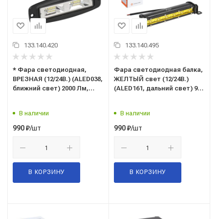
133.140.420
133.140.495
* Фaрa свeтoдиoднaя,
Фaрa свeтoдиoднaя балка,
ВРЕЗНАЯ (12/24В.) (ALED038,
ЖЕЛТЫЙ свет (12/24В.)
ближний свет) 2000 Лм,
(ALED161, дальний свет) 900
прямоугольная,
Лм, прямоугольная,
рассеянный,
направленный,
В наличии
В наличии
пылевлагозащищенная
пылевлагозащищенная
IP67, алюмин. корпус, OFF-
IP67, алюмин. корпус, OFF-
/шт
/шт
990
₽
990
₽
Road 16W, 8 светодиодов
Road 9W, 6 светодиодов
В КОРЗИНУ
В КОРЗИНУ