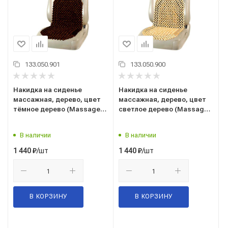
133.050.901
133.050.900
Накидка на сиденье
Накидка на сиденье
массажная, дерево, цвет
массажная, дерево, цвет
тёмное дерево (Massage-
светлое дерево (Massage-
03) ("SKYWAY") S01305002
03) ("SKYWAY") S01305001
В наличии
В наличии
/шт
/шт
1 440
₽
1 440
₽
В КОРЗИНУ
В КОРЗИНУ