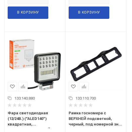
В КОРЗИНУ
В КОРЗИНУ
133.140.880
133.110.700
Фара светодиодная
Рамка госномера с
(12/24В.) ("ALED140")
ВЕРХНЕЙ подсветкой,
квадратная,
черный, под номерной знак
КОМБИНИРОВАННЫЙ СВЕТ
(12В.) ("TOP AUTO"