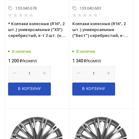
133.040.678
133.040.683
* Колпаки колесные (R16", 2
Колпаки колесные (R16", 2
шт.) универсальные ("Х5")
шт.) универсальные
серебристый, к-т 2 шт. (на
("Бест") серебристый, к-т 2
все модели а/м) "AIRLINE" с
шт. (на все модели а/м)
пруж. (AWCC-16-10)
"AIRLINE" с пруж. (AWCC-16-
В наличии
В наличии
06)
/компл
/компл
1 200
₽
1 340
₽
В КОРЗИНУ
В КОРЗИНУ