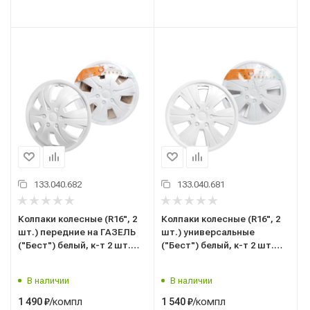
133.040.682
133.040.681
Колпаки колесные (R16", 2
Колпаки колесные (R16", 2
шт.) передние на ГАЗЕЛЬ
шт.) универсальные
("Бест") белый, к-т 2 шт.
("Бест") белый, к-т 2 шт.
"AIRLINE" с пруж. (AWCC-16-
(на все модели а/м)
09)
"AIRLINE" с пруж. (AWCC-16-
В наличии
В наличии
08)
/компл
/компл
1 490
₽
1 540
₽