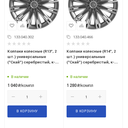
133.040.302
133.040.466
Колпаки колесные (R13", 2
Колпаки колесные (R14", 2
шт.) универсальные
шт.) универсальные
("Скай") серебристый, к-т 2
("Скай") серебристый, к-т 2
шт. (на все модели а/м)
шт. (на все модели а/м)
"AIRLINE" с пруж. (AWCC-13-
"AIRLINE" с пруж. (AWCC-14-
В наличии
В наличии
11)
11)
/компл
/компл
1 040
₽
1 280
₽
В КОРЗИНУ
В КОРЗИНУ