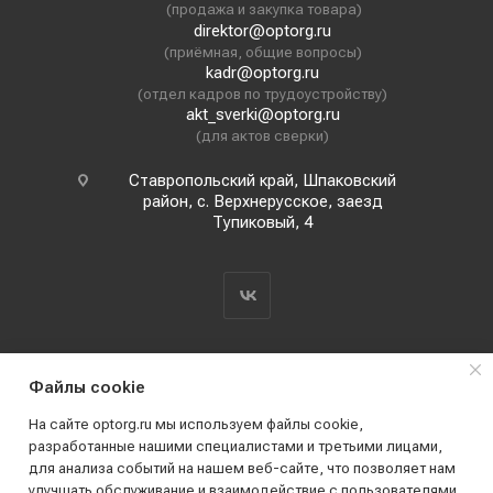
(продажа и закупка товара)
direktor@optorg.ru
(приёмная, общие вопросы)
kadr@optorg.ru
(отдел кадров по трудоустройству)
akt_sverki@optorg.ru
(для актов сверки)
Ставропольский край, Шпаковский
район, с. Верхнерусское, заезд
Тупиковый, 4
Файлы cookie
На сайте optorg.ru мы используем файлы cookie,
разработанные нашими специалистами и третьими лицами,
для анализа событий на нашем веб-сайте, что позволяет нам
2019 - 2026 © АО КПК "Ставропольстройопторг"
улучшать обслуживание и взаимодействие с пользователями.