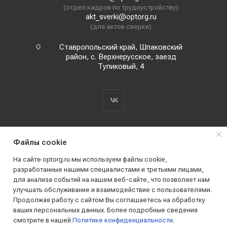
(отдел кадров по трудоустройству)
akt_sverki@optorg.ru
(для актов сверки)
Ставропольский край, Шпаковский
район, с. Верхнерусское, заезд
Тупиковый, 4
Файлы cookie
На сайте optorg.ru мы используем файлы cookie,
разработанные нашими специалистами и третьими лицами,
для анализа событий на нашем веб-сайте, что позволяет нам
2019 - 2026 © АО КПК "Ставропольстройопторг"
улучшать обслуживание и взаимодействие с пользователями.
Все права защищены
Продолжая работу с сайтом Вы соглашаетесь на обработку
ваших персональных данных. Более подробные сведения
смотрите в нашей
Политике конфиденциальности
.