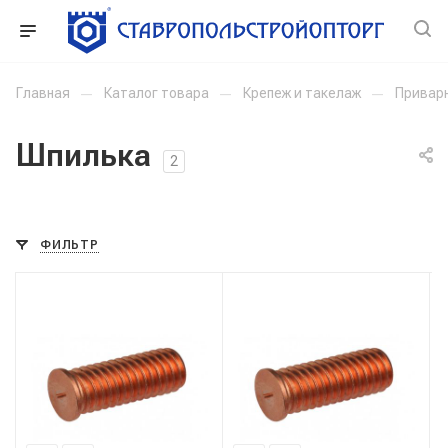
Главная
—
Каталог товара
—
Крепеж и такелаж
—
Привар
Шпилька
2
ФИЛЬТР