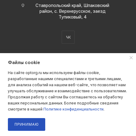
Ставропольский край, Шпаковский
район, с. Верхнерусское, заезд
Тупиковый, 4
Файлы cookie
На сайте optorg.ru мы используем файлы cookie,
разработанные нашими специалистами и третьими лицами,
для анализа событий на нашем веб-сайте, что позволяет нам
2019 - 2026 © АО КПК "Ставропольстройопторг"
улучшать обслуживание и взаимодействие с пользователями.
Все права защищены
Продолжая работу с сайтом Вы соглашаетесь на обработку
ваших персональных данных. Более подробные сведения
смотрите в нашей
Политике конфиденциальности
.
ПРИНИМАЮ
Главная
Каталог
Корзина
Кабинет