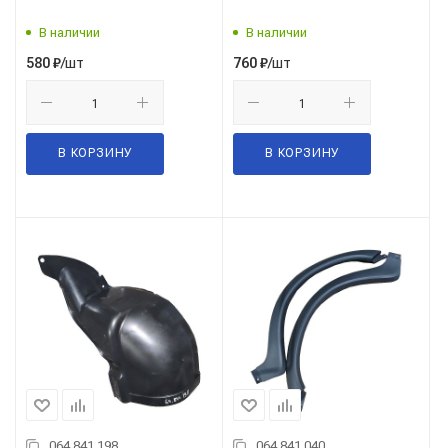
ГАЗ Оригинал
В наличии
В наличии
/шт
/шт
580
₽
760
₽
В КОРЗИНУ
В КОРЗИНУ
064.841.198
064.841.040