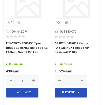
064.842.074
064.840.076
ГТA21R23-8406150 Трос
А21R23-8402012 Капот
привода замка капота ГАЗ
ГАЗель NEXT пластик/
ГАЗель Next; ГОСТех
белый/AFP 103/
В наличии
В наличии
/шт
/шт
430
₽
10 524
₽
В КОРЗИНУ
В КОРЗИНУ