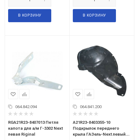
В КОРЗИНУ
В КОРЗИНУ
064.842.094
064.841.200
RGA21R23-8407013 Петля
А21R23-8403355-10
капота для а/м Г-3302 Next
Подкрылок переднего
левая Riginal
крыла ГАЗель-Next левый