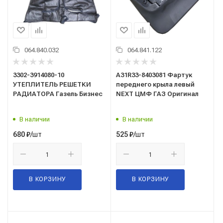
064.840.032
064.841.122
3302-3914080-10
А31R33-8403081 Фартук
УТЕПЛИТЕЛЬ РЕШЕТКИ
переднего крыла левый
РАДИАТОРА Газель Бизнес
NEXT ЦМФ ГАЗ Оригинал
В наличии
В наличии
/шт
/шт
680
₽
525
₽
В КОРЗИНУ
В КОРЗИНУ