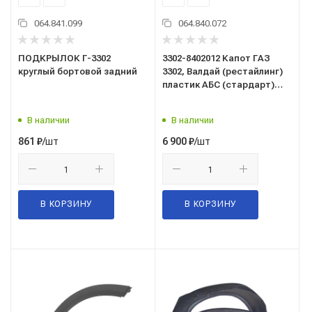
064.841.099
064.840.072
ПОДКРЫЛОК Г-3302
3302-8402012 Капот ГАЗ
круглый бортовой задний
3302, Валдай (рестайлинг)
пластик АБС (стардарт)
белый AFP 125
В наличии
В наличии
/шт
/шт
861
₽
6 900
₽
В КОРЗИНУ
В КОРЗИНУ