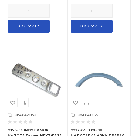
В КОРЗИНУ
В КОРЗИНУ
064.842.050
064.841.027
2123-8406012 ЗАМОК
2217-8403026-10
КАПОТА Газель NEXT/ГАЗ/
НАДСТАВКА АРКИ ПРАВАЯ