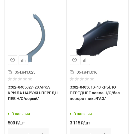
064.841.023
064.841.016
3302-8403027-20 АРКА
3302-8403013-40 КРЫЛО
КРЫЛА НАРУЖН.ПЕРЕДН
ПЕРЕДНЕЕ левое Н/О/без
ЛЕВ Н/О/серый/
поворотника/ГАЗ/
В наличии
В наличии
/шт
/шт
500
₽
3 115
₽