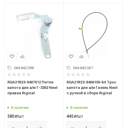
064.842.098
064.842.067
RGA21R23-8407012 Петля
RGА21R23-8406150-kit Трос
капота для а/м Г-3302 Next
капота для а/м Газель Next
правая Riginal
с ручкой в сборе Riginal
В наличии
В наличии
/шт
/шт
580
₽
445
₽