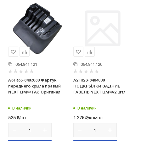
064.841.121
064.841.120
А31R33-8403080 Фартук
А21R23-8404000
переднего крыла правый
ПОДКРЫЛКИ ЗАДНИЕ
NEXT ЦМФ ГАЗ Оригинал
ГАЗЕЛЬ NEXT ЦМФ/2 шт/
В наличии
В наличии
/шт
/компл
525
₽
1 275
₽