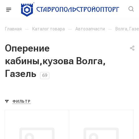
Главная
—
Каталог товара
—
Автозапчасти
—
Волга, Газ
Оперение
кабины,кузова Волга,
Газель
69
ФИЛЬТР