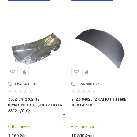
064.840.100
064.840.075
3302-8412302-12
2123-8402012 КАПОТ Газель
ШУМОИЗОЛЯЦИЯ КАПОТА
NEXT/ГАЗ/
3302 Н/О,С/
О,БИЗНЕС,СОБОЛЬ,ВАЛДАЙ
В наличии
В наличии
/шт
/шт
1 160
₽
10 500
₽