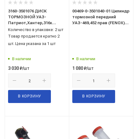
3160-3501076 ДИСК
00469-0-3501040-01 Цилиндр
ТОРМОЗНОЙ УАЗ-
тормозной передний
Патриот,Хантер,316х
УАЗ-469,452 прав (FENOX)
передний/FENOX/
Classic в упак. (К 3203 С3)
Количество в упаковке: 2 шт
Товар продается кратно 2
шт. Цена указана за 1 шт
В наличии
В наличии
/шт
/шт
3 030
₽
1 080
₽
В КОРЗИНУ
В КОРЗИНУ