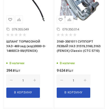
079.355.049
079.350.014
ШЛАНГ ТОРМОЗНОЙ
3160-3501011 СУППОРТ
УАЗ-469 зад (кор)0000-0-
ЛЕВЫЙ УАЗ 31519,3160,3163
14692C3-00/(FENOX)
(FENOX) Classic (CTC 5710)
В наличии
В наличии
/шт
/шт
394
₽
9 634
₽
В КОРЗИНУ
В КОРЗИНУ