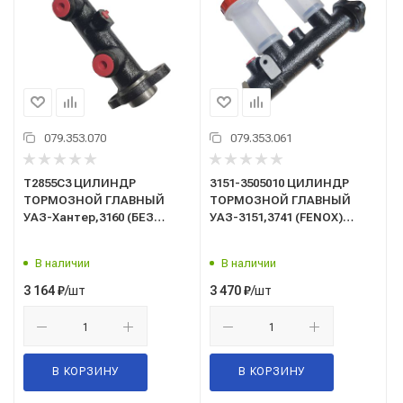
079.353.070
079.353.061
Т2855С3 ЦИЛИНДР
3151-3505010 ЦИЛИНДР
ТОРМОЗНОЙ ГЛАВНЫЙ
ТОРМОЗНОЙ ГЛАВНЫЙ
УАЗ-Хантер,3160 (БЕЗ
УАЗ-3151,3741 (FENOX)
БАЧКА) (FENOX)
Classic с бачком в уп.(T
2873.5 C3)
В наличии
В наличии
/шт
/шт
3 164
₽
3 470
₽
В КОРЗИНУ
В КОРЗИНУ