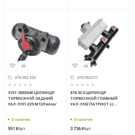
079.352.103
079.353.071
3151-3502040 ЦИЛИНДР
876.5C3 ЦИЛИНДР
ТОРМОЗНОЙ ЗАДНИЙ
ТОРМОЗНОЙ ГЛАВНЫЙ
УАЗ-3151 d25 М12/Fenox/
УАЗ-3162 ПАТРИОТ (с
бачком и датчиком)
(FENOX)
В наличии
В наличии
/шт
/шт
951
₽
3 736
₽