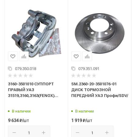
079.350.018
079.351.091
3160-3501010 СУППОРТ
SM.2360-20-3501076-01
ПРАВЫЙ УАЗ
ДИСК ТОРМОЗНОЙ
31519,3160,3163(FENOX)
ПЕРЕДНИЙ УАЗ Профи/SDV/
Classic (CTC 5709)
В наличии
В наличии
/шт
/шт
9 634
₽
1 919
₽