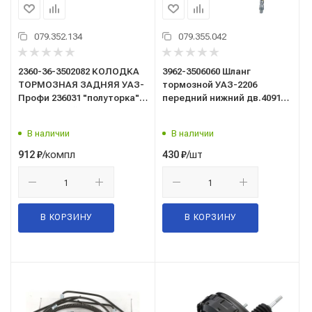
079.352.134
079.355.042
2360-36-3502082 КОЛОДКА
3962-3506060 Шланг
ТОРМОЗНАЯ ЗАДНЯЯ УАЗ-
тормозной УАЗ-2206
Профи 236031 "полуторка"
передний нижний дв.40911
(двускатный мост)/
инжект., Евро-4, АБС, ГУР)
тормоза дисковые (к-т
L=690мм/ZOMMER/
В наличии
В наличии
4шт) (Zommer
/компл
/шт
912
₽
430
₽
В КОРЗИНУ
В КОРЗИНУ