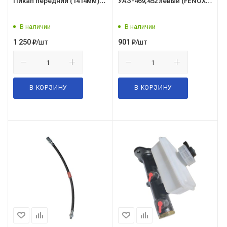
Пикап передний (1414мм)
УАЗ-469,452 левый (FENOX)
(УАЗ)
Classic в упак. (К 3204 С3)
В наличии
В наличии
/шт
/шт
1 250
₽
901
₽
В КОРЗИНУ
В КОРЗИНУ