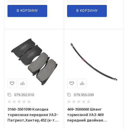
В КОРЗИНУ
В КОРЗИНУ
079.352.010
079.355.039
3160-3501090 Колодка
469-3506060 Шланг
тормозная передняя УАЗ-
тормозной УАЗ 469
Патриот,Хантер,452 (к-т
передний двойная
4шт) (Zommer)
оплетка(FENOX) (PH