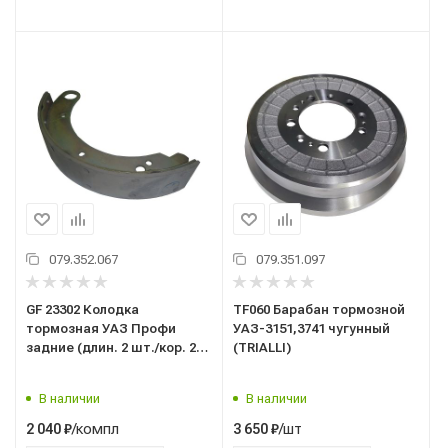
079.352.067
079.351.097
GF 23302 Колодка
TF060 Барабан тормозной
тормозная УАЗ Профи
УАЗ-3151,3741 чугунный
задние (длин. 2 шт./кор. 2
(TRIALLI)
шт.) барабан; TRIALLI
В наличии
В наличии
/компл
/шт
2 040
₽
3 650
₽