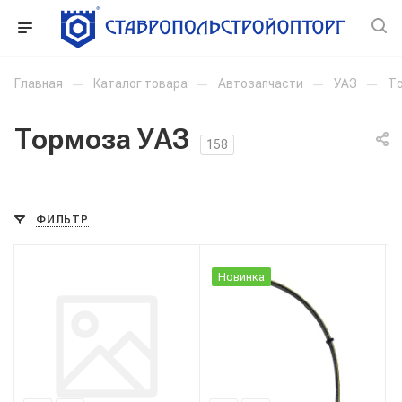
Главная
—
Каталог товара
—
Автозапчасти
—
УАЗ
—
Т
Тормоза УАЗ
158
ФИЛЬТР
Новинка