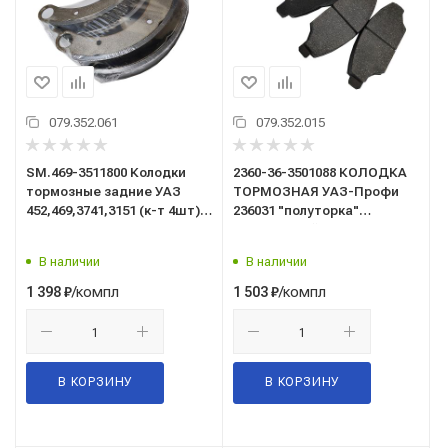
079.352.061
079.352.015
SM.469-3511800 Колодки
2360-36-3501088 КОЛОДКА
тормозные задние УАЗ
ТОРМОЗНАЯ УАЗ-Профи
452,469,3741,3151 (к-т 4шт)
236031 "полуторка"
клепанные, усиленные
(двускатный мост) пер
торм дисковые (к-т 4шт)
В наличии
В наличии
(MetalPart)
/компл
/компл
1 398
₽
1 503
₽
В КОРЗИНУ
В КОРЗИНУ