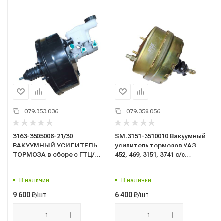
079.353.036
079.358.056
3163-3505008-21/30
SM.3151-3510010 Вакуумный
ВАКУУМНЫЙ УСИЛИТЕЛЬ
усилитель тормозов УАЗ
ТОРМОЗА в сборе с ГТЦ/
452, 469, 3151, 3741 с/о
Патриот,Пикап,Профи, СГР
(большой)/SDV/
с 2022г/УАЗ/
В наличии
В наличии
/шт
/шт
9 600
₽
6 400
₽