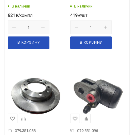
217035C3)
В наличии
В наличии
/компл
/шт
821
₽
419
₽
В КОРЗИНУ
В КОРЗИНУ
079.351.088
079.351.096