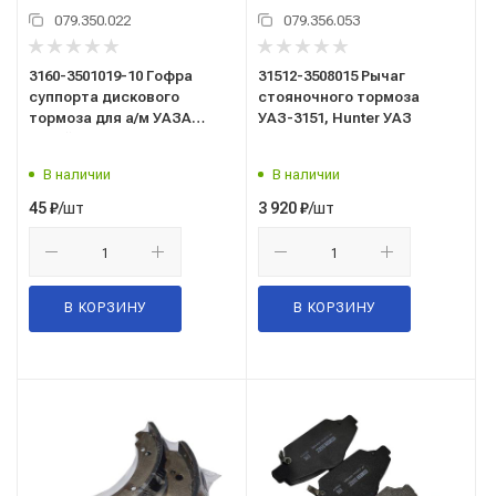
079.350.022
079.356.053
3160-3501019-10 Гофра
31512-3508015 Рычаг
суппорта дискового
стояночного тормоза
тормоза для а/м УАЗА
УАЗ-3151, Hunter УАЗ
синий MVQ/ПТП/
В наличии
В наличии
/шт
/шт
45
₽
3 920
₽
В КОРЗИНУ
В КОРЗИНУ