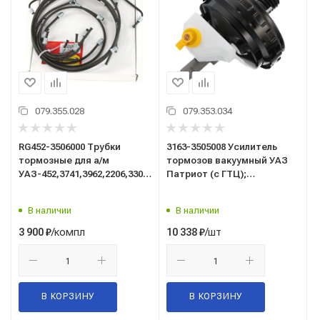
079.355.028
079.353.034
RG452-3506000 Трубки
3163-3505008 Усилитель
тормозные для а/м
тормозов вакуумный УАЗ
УАЗ-452,3741,3962,2206,3303
Патриот (с ГТЦ);
(кт11 шт.) омедн. с
Автомагнат
полимерн. покрытием
В наличии
В наличии
Riginal
/компл
/шт
3 900
₽
10 338
₽
В КОРЗИНУ
В КОРЗИНУ