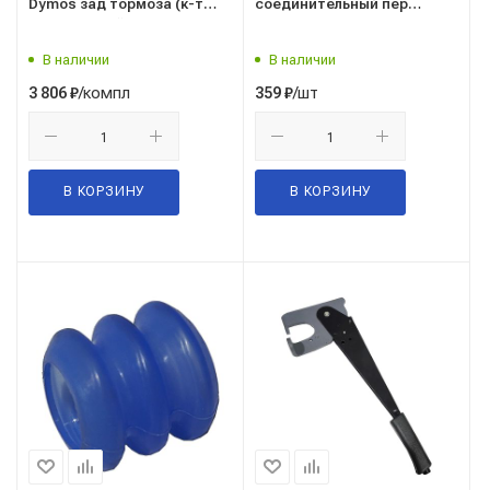
Dymos зад тормоза (к-т
соединительный пер
4шт) (рестайлинг 2017г.)
(L=240мм) ZOMMER
(TRIALLI)
В наличии
В наличии
/компл
/шт
3 806
₽
359
₽
В КОРЗИНУ
В КОРЗИНУ