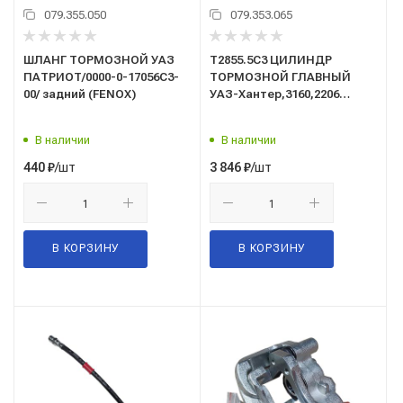
079.355.050
079.353.065
ШЛАНГ ТОРМОЗНОЙ УАЗ
Т2855.5С3 ЦИЛИНДР
ПАТРИОТ/0000-0-17056C3-
ТОРМОЗНОЙ ГЛАВНЫЙ
00/ задний (FENOX)
УАЗ-Хантер,3160,2206
(1бачок,с сигнал.
устройством) (FENOX)
В наличии
В наличии
/шт
/шт
440
₽
3 846
₽
В КОРЗИНУ
В КОРЗИНУ