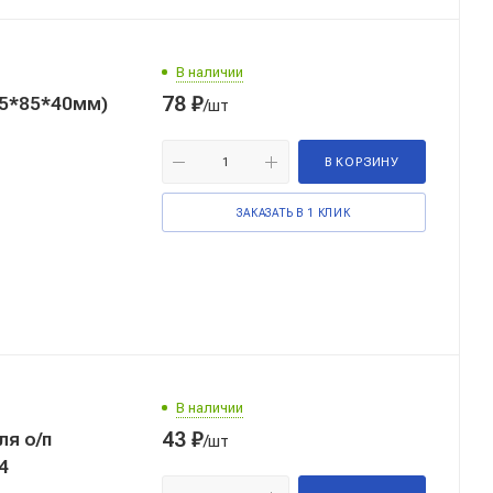
В наличии
78
₽
85*85*40мм)
/шт
В КОРЗИНУ
ЗАКАЗАТЬ В 1 КЛИК
В наличии
43
₽
ля о/п
/шт
4