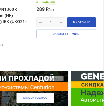
В наличии
289
₽
М41360 с
/шт
я (HF)
 IEK (UKO21-
В КОРЗИНУ
ЗАКАЗАТЬ В 1 КЛИК
шт
Реклама ⋮