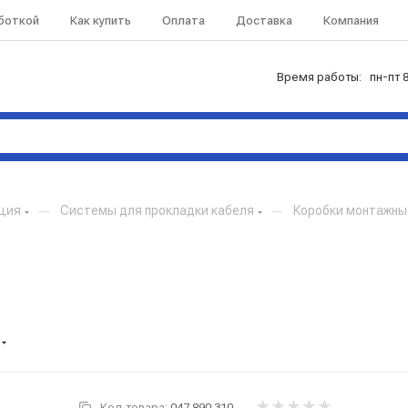
аботкой
Как купить
Оплата
Доставка
Компания
Время работы: пн-пт 8
кция
—
Системы для прокладки кабеля
—
Коробки монтажны
Код товара:
047.890.310