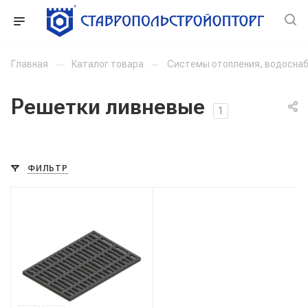
Главная
—
Каталог товара
—
Системы отопления, водоснаб
Решетки ливневые
1
ФИЛЬТР