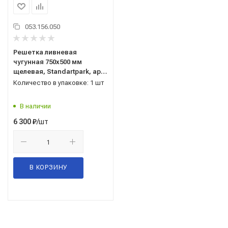
053.156.050
Решетка ливневая
чугунная 750x500 мм
щелевая, Standartpark, арт.
28354
Количество в упаковке: 1 шт
В наличии
/шт
6 300
₽
В КОРЗИНУ