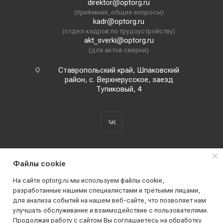
direktor@optorg.ru
(приёмная, общие вопросы)
kadr@optorg.ru
(отдел кадров по трудоустройству)
akt_sverki@optorg.ru
(для актов сверки)
Ставропольский край, Шпаковский
район, с. Верхнерусское, заезд
Тупиковый, 4
Файлы cookie
На сайте optorg.ru мы используем файлы cookie,
разработанные нашими специалистами и третьими лицами,
для анализа событий на нашем веб-сайте, что позволяет нам
2019 - 2026 © АО КПК "Ставропольстройопторг"
улучшать обслуживание и взаимодействие с пользователями.
Все права защищены
Продолжая работу с сайтом Вы соглашаетесь на обработку