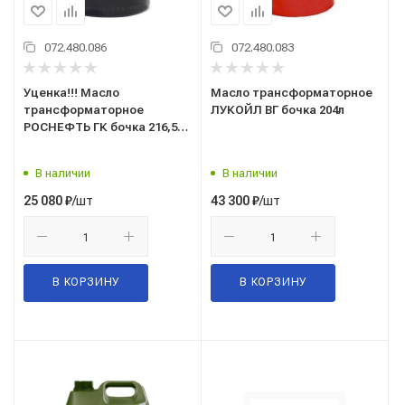
072.480.086
072.480.083
Уценка!!! Масло
Масло трансформаторное
трансформаторное
ЛУКОЙЛ ВГ бочка 204л
РОСНЕФТЬ ГК бочка 216,5л./
вес нетто -175кг. (Не
герметичность по шву дна)
В наличии
В наличии
/шт
/шт
25 080
₽
43 300
₽
В КОРЗИНУ
В КОРЗИНУ