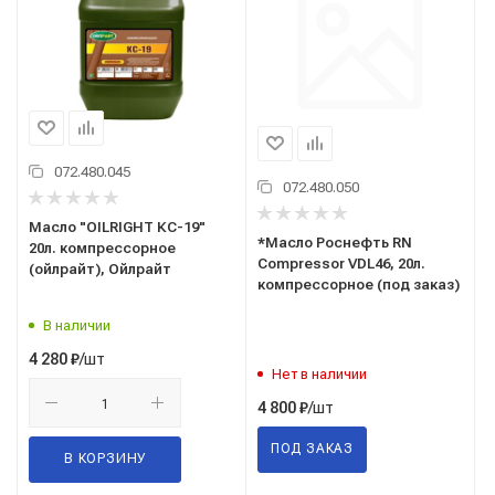
072.480.045
072.480.050
Масло "OILRIGHT КС-19"
*Масло Роснефть RN
20л. компрессорное
Compressor VDL46, 20л.
(ойлрайт), Ойлрайт
компрессорное (под заказ)
В наличии
/шт
4 280
₽
Нет в наличии
/шт
4 800
₽
ПОД ЗАКАЗ
В КОРЗИНУ