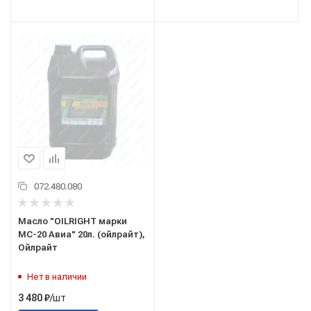
072.480.080
Масло "OILRIGHT марки
МС-20 Авиа" 20л. (ойлрайт),
Ойлрайт
Нет в наличии
/шт
3 480
₽