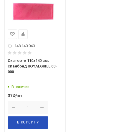
148.140.040
Скатерть 110х140 см,
спанбонд ROYALGRILL 80-
000
В наличии
/шт
37
₽
В КОРЗИНУ