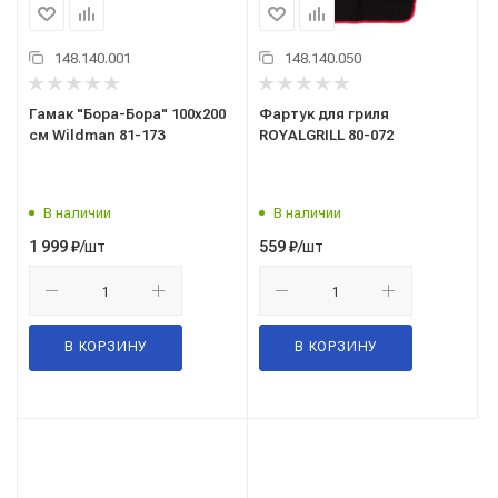
148.140.001
148.140.050
Гамак "Бора-Бора" 100х200
Фартук для гриля
см Wildman 81-173
ROYALGRILL 80-072
В наличии
В наличии
/шт
/шт
1 999
₽
559
₽
В КОРЗИНУ
В КОРЗИНУ