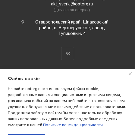
akt_sverki@optorg.ru
(для актов сверки)
Ставропольский край, Шпаковский
район, с. Верхнерусское, заезд
Тупиковый, 4
Файлы cookie
На сайте optorg.ru мы используем файлы cookie,
разработанные нашими специалистами и третьими лицами,
для анализа событий на нашем веб-сайте, что позволяет нам
2019 - 2026 © АО КПК "Ставропольстройопторг"
улучшать обслуживание и взаимодействие с пользователями.
Все права защищены
Продолжая работу с сайтом Вы соглашаетесь на обработку
ваших персональных данных. Более подробные сведения
смотрите в нашей
Политике конфиденциальности
.