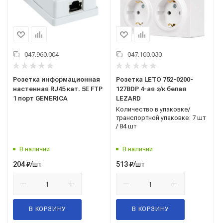
047.960.004
047.100.030
Розетка информационная
Розетка LETO 752-0200-
настенная RJ45 кат. 5Е FTP
127ВDP 4-ая з/к белая
1 порт GENERICA
LEZARD
Количество в упаковке/
транспортной упаковке: 7 шт
/ 84 шт
В наличии
В наличии
/шт
/шт
204
₽
513
₽
В КОРЗИНУ
В КОРЗИНУ