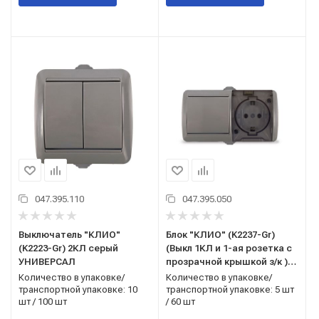
047.395.110
047.395.050
Выключатель "КЛИО"
Блок "КЛИО" (K2237-Gr)
(K2223-Gr) 2КЛ серый
(Выкл 1КЛ и 1-ая розетка с
УНИВЕРСАЛ
прозрачной крышкой з/к )
серый IP54 УНИВЕРСАЛ
Количество в упаковке/
Количество в упаковке/
транспортной упаковке: 10
транспортной упаковке: 5 шт
шт / 100 шт
/ 60 шт