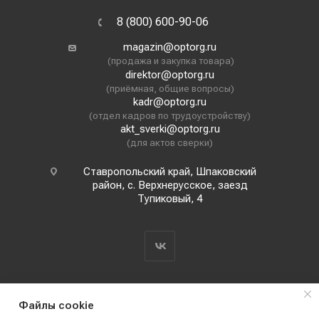
8 (800) 600-90-06
magazin@optorg.ru
(продажа и закупка товара)
direktor@optorg.ru
(приёмная, общие вопросы)
kadr@optorg.ru
(отдел кадров по трудоустройству)
akt_sverki@optorg.ru
(для актов сверки)
Ставропольский край, Шпаковский
район, с. Верхнерусское, заезд
Тупиковый, 4
Файлы cookie