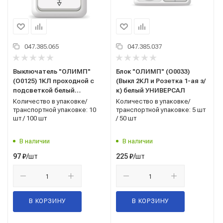
047.385.065
047.385.037
Выключатель "ОЛИМП"
Блок "ОЛИМП" (O0033)
(О0125) 1КЛ проходной с
(Выкл 2КЛ и Розетка 1-ая з/
подсветкой белый
к) белый УНИВЕРСАЛ
УНИВЕРСАЛ
Количество в упаковке/
Количество в упаковке/
транспортной упаковке: 10
транспортной упаковке: 5 шт
шт / 100 шт
/ 50 шт
В наличии
В наличии
/шт
/шт
97
₽
225
₽
В КОРЗИНУ
В КОРЗИНУ