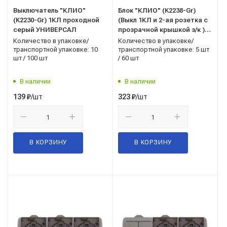
Выключатель "КЛИО"
Блок "КЛИО" (K2238-Gr)
(K2230-Gr) 1КЛ проходной
(Выкл 1КЛ и 2-ая розетка с
серый УНИВЕРСАЛ
прозрачной крышкой з/к )
серый IP54 УНИВЕРСАЛ
Количество в упаковке/
Количество в упаковке/
транспортной упаковке: 10
транспортной упаковке: 5 шт
шт / 100 шт
/ 60 шт
В наличии
В наличии
/шт
/шт
139
₽
323
₽
В КОРЗИНУ
В КОРЗИНУ