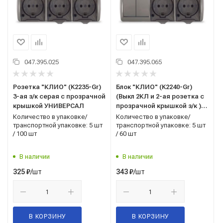
047.395.025
047.395.065
Розетка "КЛИО" (K2235-Gr)
Блок "КЛИО" (K2240-Gr)
3-ая з/к серая с прозрачной
(Выкл 2КЛ и 2-ая розетка с
крышкой УНИВЕРСАЛ
прозрачной крышкой з/к )
серый IP54 УНИВЕРСАЛ
Количество в упаковке/
Количество в упаковке/
транспортной упаковке: 5 шт
транспортной упаковке: 5 шт
/ 100 шт
/ 60 шт
В наличии
В наличии
/шт
/шт
325
₽
343
₽
В КОРЗИНУ
В КОРЗИНУ