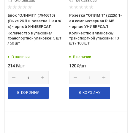
047.388.050
047.388.035
Блок "ОЛИМП" (7946810)
Розетка "ОЛИМП" (2226) 1-
(Выкл 2КЛ и розетка 1-ая з/
ая компьютерная RJ45
к) черный УНИВЕРСАЛ
черная УНИВЕРСАЛ
Количество в упаковке/
Количество в упаковке/
транспортной упаковке: 5 шт
транспортной упаковке: 10
/ 50 шт
шт / 100 шт
В наличии
В наличии
/шт
/шт
214
₽
120
₽
В КОРЗИНУ
В КОРЗИНУ