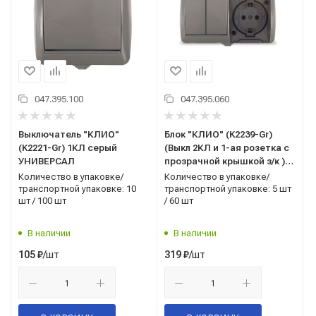
047.395.100
047.395.060
Выключатель "КЛИО"
Блок "КЛИО" (K2239-Gr)
(K2221-Gr) 1КЛ серый
(Выкл 2КЛ и 1-ая розетка с
УНИВЕРСАЛ
прозрачной крышкой з/к )
серый IP54 УНИВЕРСАЛ
Количество в упаковке/
Количество в упаковке/
транспортной упаковке: 10
транспортной упаковке: 5 шт
шт / 100 шт
/ 60 шт
В наличии
В наличии
/шт
/шт
105
₽
319
₽