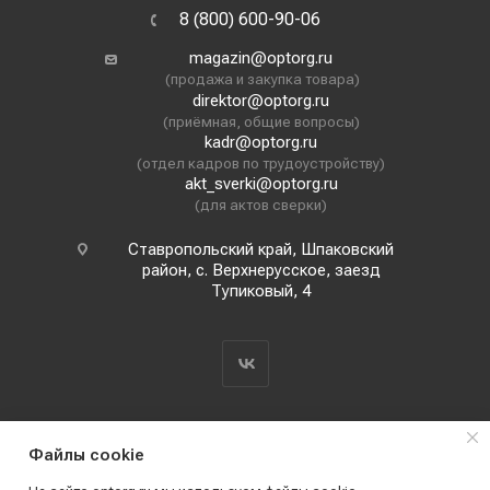
8 (800) 600-90-06
magazin@optorg.ru
(продажа и закупка товара)
direktor@optorg.ru
(приёмная, общие вопросы)
kadr@optorg.ru
(отдел кадров по трудоустройству)
akt_sverki@optorg.ru
(для актов сверки)
Ставропольский край, Шпаковский
район, с. Верхнерусское, заезд
Тупиковый, 4
Файлы cookie