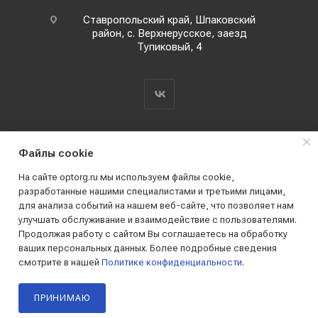
Ставропольский край, Шпаковский
район, с. Верхнерусское, заезд
Тупиковый, 4
Файлы cookie
На сайте optorg.ru мы используем файлы cookie,
разработанные нашими специалистами и третьими лицами,
для анализа событий на нашем веб-сайте, что позволяет нам
2019 - 2026 © АО КПК "Ставропольстройопторг"
улучшать обслуживание и взаимодействие с пользователями.
Все права защищены
Продолжая работу с сайтом Вы соглашаетесь на обработку
ваших персональных данных. Более подробные сведения
смотрите в нашей
Политике конфиденциальности
.
ПРИНИМАЮ
Главная
Каталог
Корзина
Кабинет