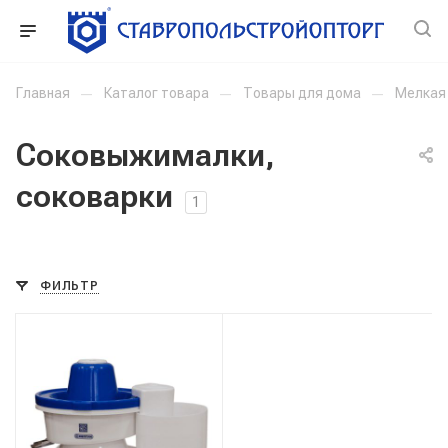
Главная
—
Каталог товара
—
Товары для дома
—
Мелкая 
Соковыжималки,
соковарки
1
ФИЛЬТР