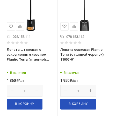
078.153.111
078.153.112
Лопата штыковая с
Лопата совковая Plantic
закругленным лезвием
Terra (стальной черенок)
Plantic Terra (стальной
11007-01
черенок) 11006-01
В наличии
В наличии
/шт
/шт
1 860
₽
1 950
₽
В КОРЗИНУ
В КОРЗИНУ