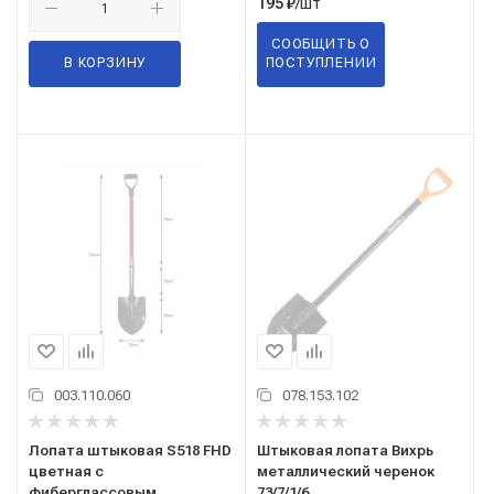
/шт
195
₽
СООБЩИТЬ О
В КОРЗИНУ
ПОСТУПЛЕНИИ
003.110.060
078.153.102
Лопата штыковая S518 FHD
Штыковая лопата Вихрь
цветная с
металлический черенок
фиберглассовым
73/7/1/6