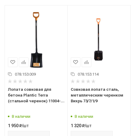
078.153.009
078.153.114
Лопата совковая для
Совковая лопата сталь,
бетона Plantic Terra
металлическим черенком
(стальной черенок) 11004-
Вихрь 73/7/1/9
01
В наличии
В наличии
/шт
/шт
1 950
₽
1 320
₽