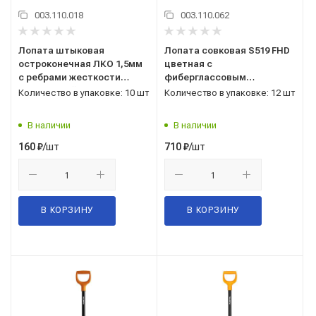
003.110.018
003.110.062
Лопата штыковая
Лопата совковая S519 FHD
остроконечная ЛКО 1,5мм
цветная с
с ребрами жесткости
фиберглассовым
порошковой окраски г.
(стеклопластик) черенком
Количество в упаковке: 10 шт
Количество в упаковке: 12 шт
Павлово
130 см
В наличии
В наличии
/шт
/шт
160
₽
710
₽
В КОРЗИНУ
В КОРЗИНУ