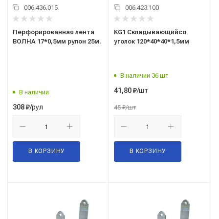
006.436.015
006.423.100
Перфорированная лента
KG1 Складывающийся
ВОЛНА 17*0,5мм рулон 25м.
уголок 120*40*40*1,5мм
В наличии 36 шт
/шт
41,80
₽
В наличии
/рул
308
₽
45
₽
/шт
В КОРЗИНУ
В КОРЗИНУ