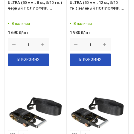
ULTRA (50 мм., 8 м., 5/10 тн.)
ULTRA (50 мм., 12 м., 5/10
черный ПОЛИЭФИР,
тн.) зеленый ПОЛИЭФИР,
ремень крепления груза с
ремень крепления груза с
храповым механизмом
храповым механизмом
В наличии
В наличии
("TOP AUTO" С.Петербург)
("TOP AUTO" С.Петербург)
РК1008UB
РК1012UG
/шт
/шт
1 690
₽
1 930
₽
В КОРЗИНУ
В КОРЗИНУ