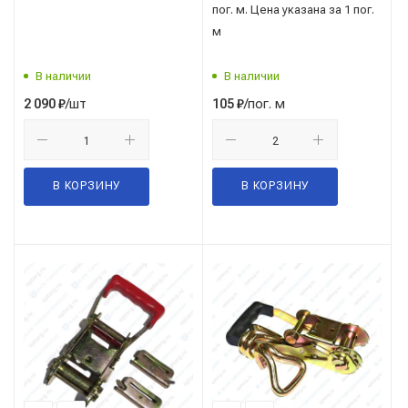
пог. м. Цена указана за 1 пог.
рез.накладка 75 см. ("TOP
м
AUTO" С.Петербург) РКА3
В наличии
В наличии
/шт
/пог. м
2 090
₽
105
₽
В КОРЗИНУ
В КОРЗИНУ