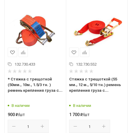
132.730.433
132.730.552
* Стяжка с трещоткой
Стяжка с трещоткой (55
(50мм., 10м., 1.5/3 тн. )
мм., 12 м., 5/10 тн.) ремень
ремень крепления груза с
крепления груза с
храповым механизмом
храповым механизмом
"Ferza" D3000
("TOP AUTO" С.Петербург)
В наличии
В наличии
РК1012
/шт
/шт
900
₽
1 700
₽