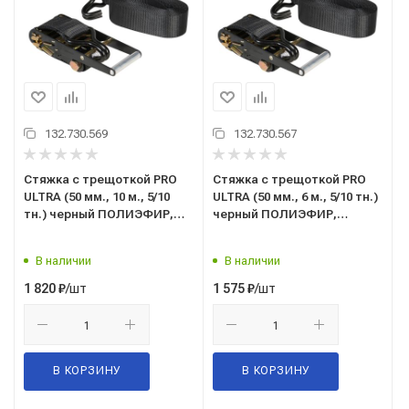
132.730.569
132.730.567
Стяжка с трещоткой PRO
Стяжка с трещоткой PRO
ULTRA (50 мм., 10 м., 5/10
ULTRA (50 мм., 6 м., 5/10 тн.)
тн.) черный ПОЛИЭФИР,
черный ПОЛИЭФИР,
ремень крепления груза с
ремень крепления груза с
храповым механизмом
храповым механизмом
В наличии
В наличии
("TOP AUTO" С.Петербург)
("TOP AUTO" С.Петербург)
РК1010UB
РК1006UB
/шт
/шт
1 820
₽
1 575
₽
В КОРЗИНУ
В КОРЗИНУ