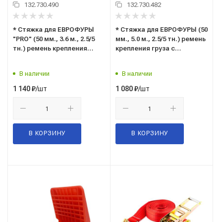
132.730.490
132.730.482
* Стяжка для ЕВРОФУРЫ
* Стяжка для ЕВРОФУРЫ (50
"PRO" (50 мм., 3.6 м., 2.5/5
мм., 5.0 м., 2.5/5 тн.) ремень
тн.) ремень крепления
крепления груза с
груза с рельсовым
рельсовым креплением
креплением крючки
крючки "ласточка" /
В наличии
В наличии
"ласточка" / "ласточкин
"ласточкин хвост" ("TOP
хвост" ("TOP AUTO"
AUTO" С.Петербург) РКЕ55
/шт
/шт
1 140
₽
1 080
₽
С.Петербург) РКЕ536П
В КОРЗИНУ
В КОРЗИНУ