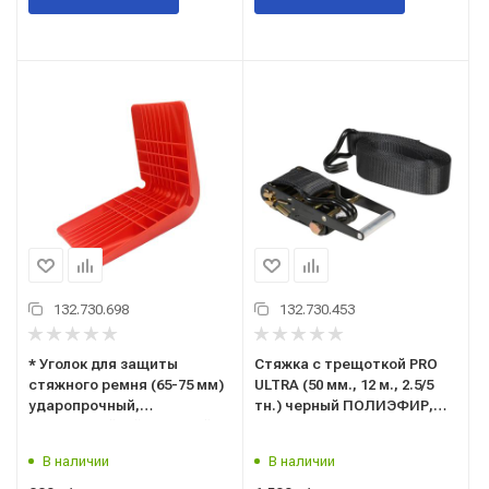
132.730.698
132.730.453
* Уголок для защиты
Стяжка с трещоткой PRO
стяжного ремня (65-75 мм)
ULTRA (50 мм., 12 м., 2.5/5
ударопрочный,
тн.) черный ПОЛИЭФИР,
морозостойкий, красный
ремень крепления груза с
("TOP AUTO" С.Петербург)
храповым механизмом
В наличии
В наличии
для стяжки крепления
("TOP AUTO" С.Петербург)
груза (ТА-УКР6575К)
РК45012UB