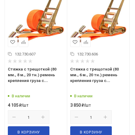
132.730.607
132.730.606
Стяжка с трещоткой (80
Стяжка с трещоткой (80
мм., 8 м., 20 тн.) ремень
мм., 6 м., 20 тн.) ремень
крепления груза с
крепления груза с
храповым механизмом,
храповым механизмом,
полиэстер ("SKYWAY")
полиэстер ("SKYWAY")
В наличии
В наличии
S03601048
S03601048
/шт
/шт
4 105
₽
3 850
₽
В КОРЗИНУ
В КОРЗИНУ