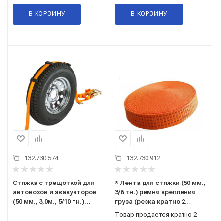
В КОРЗИНУ
В КОРЗИНУ
132.730.574
132.730.912
Стяжка с трещоткой для
* Лента для стяжки (50 мм.,
автовозов и эвакуаторов
3/6 тн.) ремня крепления
(50 мм., 3,0м., 5/10 тн.)
груза (резка кратно 2
ремень крепления грузов, 3
метрам) ("TOP AUTO"
Товар продается кратно 2
поворотных крюка,
С.Петербург) Л5030-ПЭ