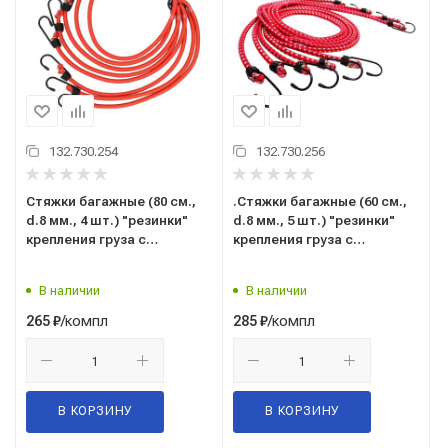
132.730.254
132.730.256
Стяжки багажные (80 см.,
.Стяжки багажные (60 см.,
d.8 мм., 4 шт.) "резинки"
d.8 мм., 5 шт.) "резинки"
крепления груза с
крепления груза с
металл.крючками ("AVS")
металл.крючками ("AVS")
"TL-04" (A78427S)
"TL-07" (A78430S)
В наличии
В наличии
/компл
/компл
265
₽
285
₽
В КОРЗИНУ
В КОРЗИНУ