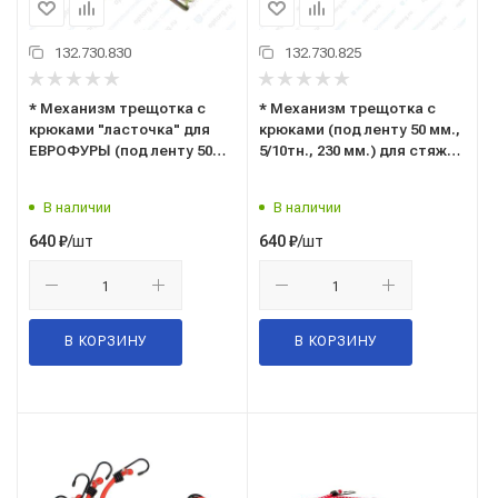
132.730.830
132.730.825
* Механизм трещотка с
* Механизм трещотка с
крюками "ласточка" для
крюками (под ленту 50 мм.,
ЕВРОФУРЫ (под ленту 50
5/10тн., 230 мм.) для стяжки
мм., 5/10тн., 230 мм.) для
(ремня) крепления груза
стяжки (ремня) крепления
("TOP AUTO" С.Петербург)
В наличии
В наличии
груза ("TOP AUTO"
М5000
С.Петербург) М5000к
/шт
/шт
640
₽
640
₽
В КОРЗИНУ
В КОРЗИНУ