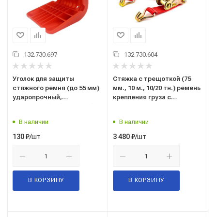
132.730.697
132.730.604
Уголок для защиты
Стяжка с трещоткой (75
стяжного ремня (до 55 мм)
мм., 10 м., 10/20 тн.) ремень
ударопрочный,
крепления груза с
морозостойкий, красный
храповым механизмом
("TOP AUTO" С.Петербург)
("TOP AUTO" С.Петербург)
В наличии
В наличии
для стяжки крепления
РК2010
груза (ТА-УКР55К)
/шт
/шт
130
₽
3 480
₽
В КОРЗИНУ
В КОРЗИНУ