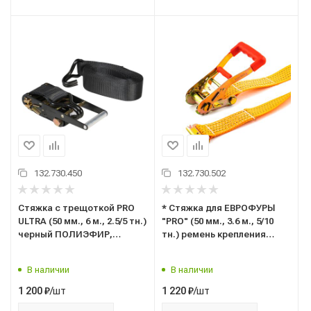
132.730.450
132.730.502
Стяжка с трещоткой PRO
* Стяжка для ЕВРОФУРЫ
ULTRA (50 мм., 6 м., 2.5/5 тн.)
"PRO" (50 мм., 3.6 м., 5/10
черный ПОЛИЭФИР,
тн.) ремень крепления
ремень крепления груза с
груза с рельсовым
храповым механизмом
креплением крючки
В наличии
В наличии
("TOP AUTO" С.Петербург)
"ласточка" / "ласточкин
РК4506UB
хвост" ("TOP AUTO"
/шт
/шт
1 200
₽
1 220
₽
С.Петербург) РКЕ1036П