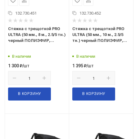
132.730.451
132.730.452
Стяжка с трещоткой PRO
Стяжка с трещоткой PRO
ULTRA (50 мм., 8 м., 2.5/5 тн.)
ULTRA (50 мм., 10 м., 2.5/5
черный ПОЛИЭФИР,
тн.) черный ПОЛИЭФИР,
ремень крепления груза с
ремень крепления груза с
храповым механизмом
храповым механизмом
В наличии
В наличии
("TOP AUTO" С.Петербург)
("TOP AUTO" С.Петербург)
РК4508UB
РК45010UB
/шт
/шт
1 300
₽
1 395
₽
В КОРЗИНУ
В КОРЗИНУ