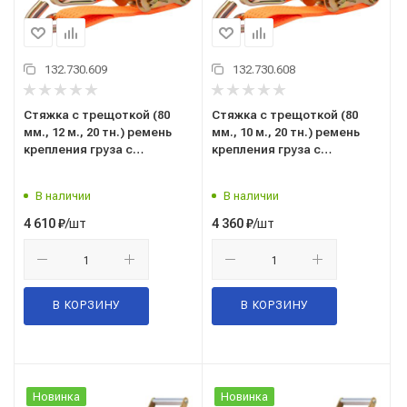
132.730.609
132.730.608
Стяжка с трещоткой (80
Стяжка с трещоткой (80
мм., 12 м., 20 тн.) ремень
мм., 10 м., 20 тн.) ремень
крепления груза с
крепления груза с
храповым механизмом,
храповым механизмом,
полиэстер ("SKYWAY")
полиэстер ("SKYWAY")
В наличии
В наличии
S03601051
S03601050
/шт
/шт
4 610
₽
4 360
₽
В КОРЗИНУ
В КОРЗИНУ
Новинка
Новинка