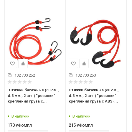
132.730.252
132.730.253
.Стяжки багажные (80 см.,
Стяжки багажные (80 см.,
d.8 мм., 2 шт.) "резинки"
d.8 мм., 2 шт.) "резинки"
крепления груза с
крепления груза с ABS-
металл.крючками ("AVS")
пластик.крючками ("AVS")
"TL-06" (A78429S)
"TL-03" (A78426S)
В наличии
В наличии
/компл
/компл
170
₽
215
₽