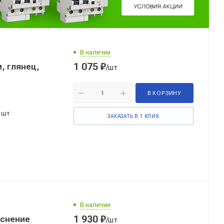
В наличии
1 075
₽
, глянец,
/шт
В КОРЗИНУ
 шт
ЗАКАЗАТЬ В 1 КЛИК
В наличии
1 930
₽
иснение
/шт