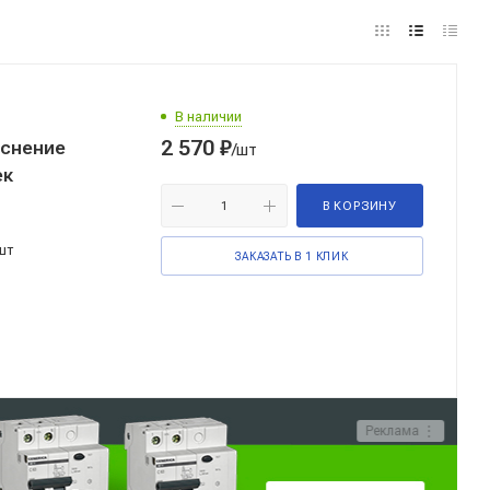
В наличии
2 570
₽
иснение
/шт
ек
В КОРЗИНУ
шт
ЗАКАЗАТЬ В 1 КЛИК
Реклама ⋮