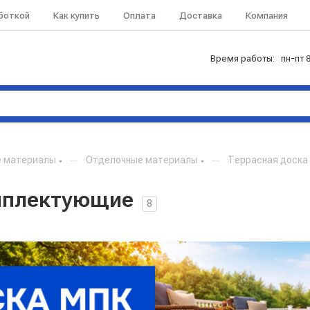
аботкой
Как купить
Оплата
Доставка
Компания
Время работы: пн-пт 8
е материалы
—
Отделочные материалы
—
Террасная доска
омплектующие
8