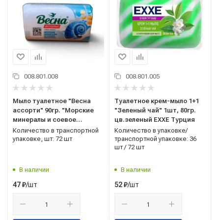
008.801.008
008.801.005
Мыло туалетное "Весна
Туалетное крем-мыло 1+1
ассорти" 90гр. "Морские
"Зеленый чай" 1шт, 80гр.
минералы и соевое
цв.зеленый EXXE Турция
молочко"
Количество в транспортной
Количество в упаковке/
упаковке, шт: 72 шт
транспортной упаковке: 36
шт / 72 шт
В наличии
В наличии
/шт
/шт
47
₽
52
₽