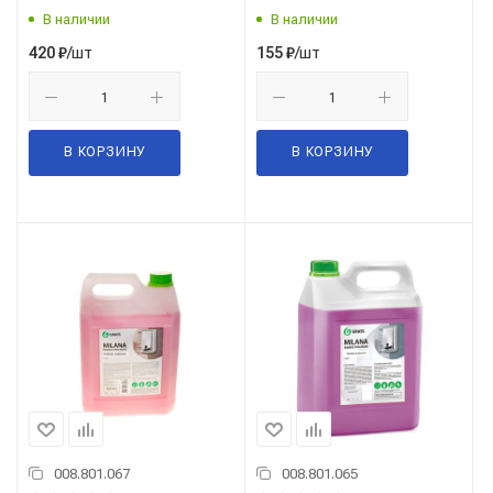
Грасс (Grass) 126705
В наличии
В наличии
/шт
/шт
420
₽
155
₽
В КОРЗИНУ
В КОРЗИНУ
008.801.067
008.801.065