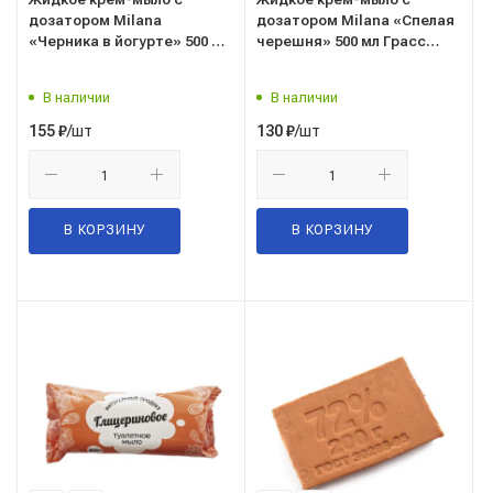
дозатором Milana
дозатором Milana «Спелая
«Черника в йогурте» 500 мл
черешня» 500 мл Грасс
Грасс (Grass) 126300
(Grass) 126400
В наличии
В наличии
/шт
/шт
155
₽
130
₽
В КОРЗИНУ
В КОРЗИНУ