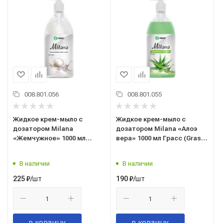
008.801.056
008.801.055
Жидкое крем-мыло с
Жидкое крем-мыло с
дозатором Milana
дозатором Milana «Алоэ
«Жемчужное» 1000 мл
вера» 1000 мл Грасс (Grass)
Грасс (Grass) 126201
126601
В наличии
В наличии
/шт
/шт
225
₽
190
₽