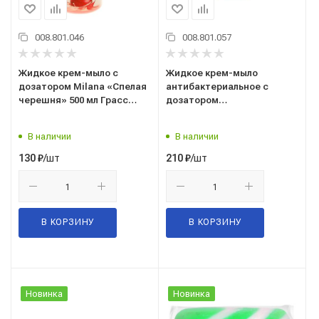
008.801.046
008.801.057
Жидкое крем-мыло с
Жидкое крем-мыло
дозатором Milana «Спелая
антибактериальное с
черешня» 500 мл Грасс
дозатором
(Grass) 126400
Milana"ORIGINAL" 1л, Грасс
(Grass) 125435
В наличии
В наличии
/шт
/шт
130
₽
210
₽
В КОРЗИНУ
В КОРЗИНУ
Новинка
Новинка