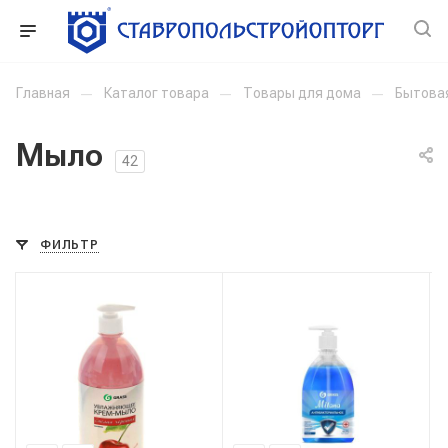
Главная
—
Каталог товара
—
Товары для дома
—
Бытова
Мыло
42
ФИЛЬТР