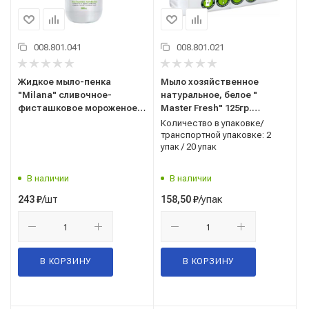
008.801.041
008.801.021
Жидкое мыло-пенка
Мыло хозяйственное
"Milana" сливочное-
натуральное, белое "
фисташковое мороженое
Master Fresh" 125гр.
500мл, 125421 Грасс/Grass
(1упак.-2шт) 6550
Количество в упаковке/
транспортной упаковке: 2
упак / 20 упак
В наличии
В наличии
/шт
/упак
243
₽
158,50
₽
В КОРЗИНУ
В КОРЗИНУ