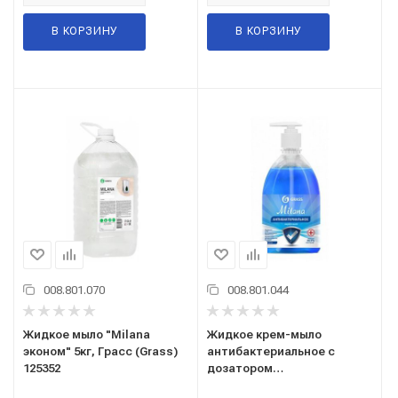
В КОРЗИНУ
В КОРЗИНУ
008.801.070
008.801.044
Жидкое мыло "Milana
Жидкое крем-мыло
эконом" 5кг, Грасс (Grass)
антибактериальное с
125352
дозатором
Milana"ORIGINAL" 500 мл