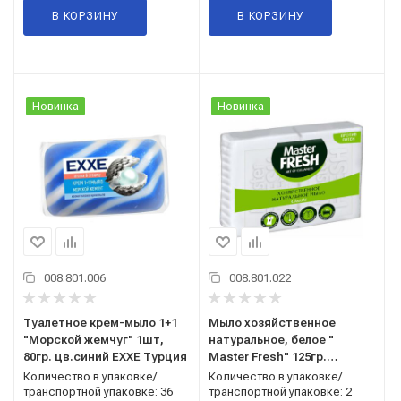
В КОРЗИНУ
В КОРЗИНУ
Новинка
Новинка
008.801.006
008.801.022
Туалетное крем-мыло 1+1
Мыло хозяйственное
"Морской жемчуг" 1шт,
натуральное, белое "
80гр. цв.синий EXXE Турция
Master Fresh" 125гр.
(1упак.-2шт) 6550
Количество в упаковке/
Количество в упаковке/
транспортной упаковке: 36
транспортной упаковке: 2