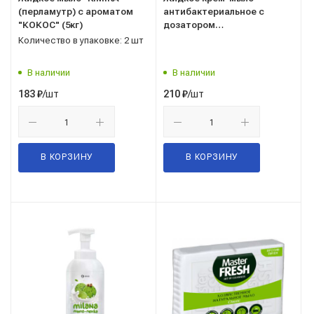
(перламутр) с ароматом
антибактериальное с
"КОКОС" (5кг)
дозатором
Milana"ORIGINAL" 1л, Грасс
Количество в упаковке: 2 шт
(Grass) 125435
В наличии
В наличии
/шт
/шт
183
₽
210
₽
В КОРЗИНУ
В КОРЗИНУ