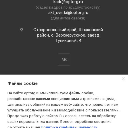
kadr@optorg.ru
(отдел кадров по трудоустройству)
akt_sverki@optorg.ru
(для актов сверки)
Ставропольский край, Шпаковский
район, с. Верхнерусское, заезд
Тупиковый, 4
Файлы cookie
На сайте optorg.ru мы используем файлы cookie,
разработанные нашими специалистами и третьими лицами,
для анализа событий на нашем веб-сайте, что позволяет нам
2019 - 2026 © АО КПК "Ставропольстройопторг"
улучшать обслуживание и взаимодействие с пользователями.
Все права защищены
Продолжая работу с сайтом Вы соглашаетесь на обработку
ваших персональных данных. Более подробные сведения
смотрите в нашей
Политике конфиденциальности
.