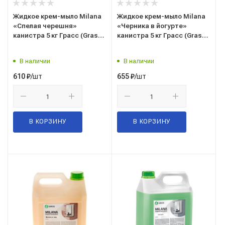
Жидкое крем-мыло Milana
Жидкое крем-мыло Milana
«Спелая черешня»
«Черника в йогурте»
канистра 5 кг Грасс (Grass)
канистра 5 кг Грасс (Grass)
126405
126305
В наличии
В наличии
/шт
/шт
610
₽
655
₽
В КОРЗИНУ
В КОРЗИНУ