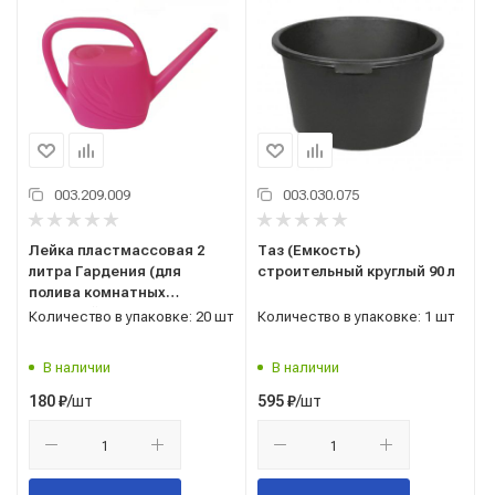
003.209.009
003.030.075
Лейка пластмассовая 2
Таз (Емкость)
литра Гардения (для
строительный круглый 90 л
полива комнатных
растений)
Количество в упаковке: 20 шт
Количество в упаковке: 1 шт
В наличии
В наличии
/шт
/шт
180
₽
595
₽