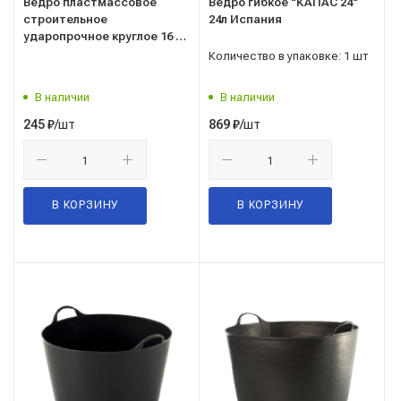
Ведро пластмассовое
Ведро гибкое "КАПАС 24"
строительное
24л Испания
ударопрочное круглое 16 л
Leon
Количество в упаковке: 1 шт
В наличии
В наличии
/шт
/шт
245
₽
869
₽
В КОРЗИНУ
В КОРЗИНУ