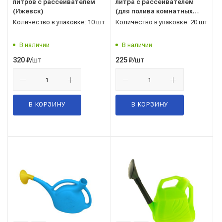
литров с рассеивателем
литра с рассеивателем
(Ижевск)
(для полива комнатных
растений) Ижевск
Количество в упаковке: 10 шт
Количество в упаковке: 20 шт
В наличии
В наличии
/шт
/шт
320
₽
225
₽
В КОРЗИНУ
В КОРЗИНУ