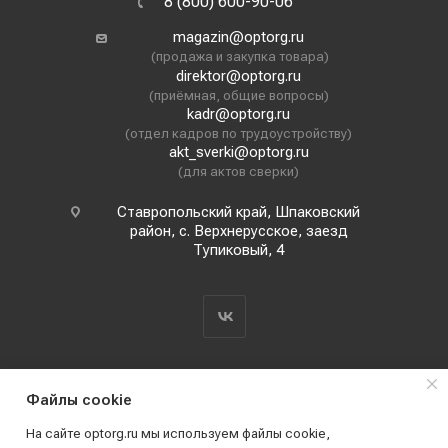
8 (800) 600-90-06
magazin@optorg.ru
(продажа и закупка товара)
direktor@optorg.ru
(приёмная, общие вопросы)
kadr@optorg.ru
(отдел кадров по трудоустройству)
akt_sverki@optorg.ru
(для актов сверки)
Ставропольский край, Шпаковский
район, с. Верхнерусское, заезд
Тупиковый, 4
Файлы cookie
На сайте optorg.ru мы используем файлы cookie,