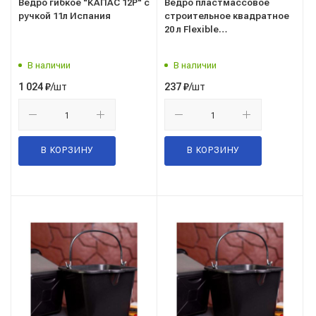
Ведро гибкое "КАПАС 12Р" с
Ведро пластмассовое
ручкой 11л Испания
строительное квадратное
20 л Flexible
(резинопластик)
В наличии
В наличии
/шт
/шт
1 024
₽
237
₽
В КОРЗИНУ
В КОРЗИНУ