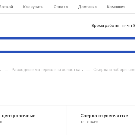
аботкой
Как купить
Оплата
Доставка
Компания
Время работы: пн-пт 8
—
Расходные материалы и оснастка
—
Сверла и наборы св
а центровочные
Сверла ступенчатые
ОВ
13 ТОВАРОВ