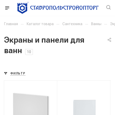
Главная
—
Каталог товара
—
Сантехника
—
Ванны
—
Эк
Экраны и панели для
ванн
10
ФИЛЬТР