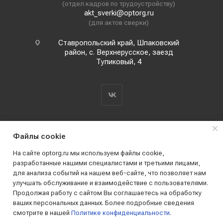
(отдел кадров по трудоустройству)
akt_sverki@optorg.ru
(для актов сверки)
Ставропольский край, Шпаковский
район, с. Верхнерусское, заезд
Тупиковый, 4
Файлы cookie
На сайте optorg.ru мы используем файлы cookie,
разработанные нашими специалистами и третьими лицами,
для анализа событий на нашем веб-сайте, что позволяет нам
2019 - 2026 © АО КПК "Ставропольстройопторг"
улучшать обслуживание и взаимодействие с пользователями.
Все права защищены
Продолжая работу с сайтом Вы соглашаетесь на обработку
ваших персональных данных. Более подробные сведения
смотрите в нашей
Политике конфиденциальности
.