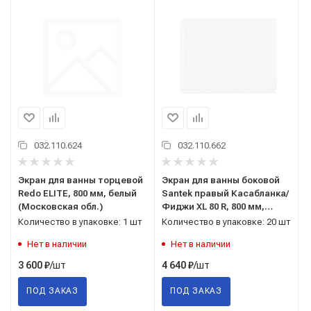
032.110.624
032.110.662
Экран для ванны торцевой
Экран для ванны боковой
Redo ELITE, 800 мм, белый
Santek правый Касабланка/
(Московская обл.)
Фиджи XL 80 R, 800 мм,
белый (г. Чебоксары)
Количество в упаковке: 1 шт
Количество в упаковке: 20 шт
Нет в наличии
Нет в наличии
/шт
/шт
3 600
₽
4 640
₽
ПОД ЗАКАЗ
ПОД ЗАКАЗ