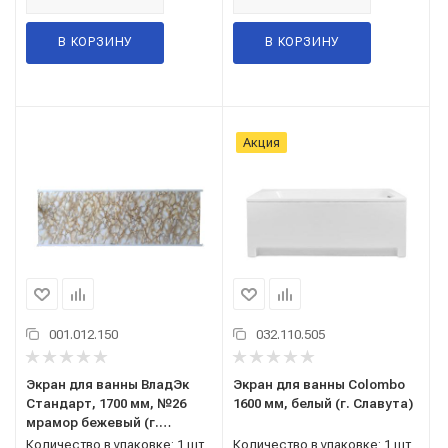
В КОРЗИНУ
В КОРЗИНУ
Акция
001.012.150
032.110.505
Экран для ванны ВладЭк
Экран для ванны Colombo
Стандарт, 1700 мм, №26
1600 мм, белый (г. Славута)
мрамор бежевый (г.
Владимир)
Количество в упаковке: 1 шт
Количество в упаковке: 1 шт